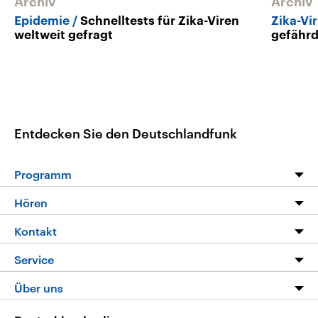
Archiv
Archiv
Epidemie
Schnelltests für Zika-Viren
Zika-Vi
weltweit gefragt
gefährd
Entdecken Sie den Deutschlandfunk
Programm
Programm
Hören
Alle Sendungen
Livestream
Kontakt
Die Nachrichten
Audios
Hörerservice
Service
Nachrichtenleicht
Podcasts
Social Media
FAQ
Über uns
Neue Beiträge auf dlf.de
Deutschlandfunk App
Newsletter
Deutschlandradio
Themen-Schwerpunkte
Nachrichten App