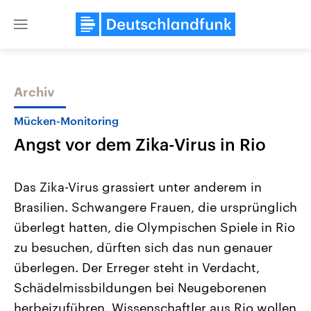
Close
menu
Archiv
Themen
Mücken-Monitoring
Angst vor dem Zika-Virus in Rio
Das Zika-Virus grassiert unter anderem in
Brasilien. Schwangere Frauen, die ursprünglich
überlegt hatten, die Olympischen Spiele in Rio
Landtagswahl Sachsen-Anhalt
USA
zu besuchen, dürften sich das nun genauer
2026
Aktuelle Beiträge, Analys
Alle Informationen
überlegen. Der Erreger steht in Verdacht,
Hintergründe
Sachsen-Anhalt wählt am 6.
Wirtschaftlich und militäri
Schädelmissbildungen bei Neugeborenen
September 2026 einen neuen
gehören die Vereinigten S
Landtag. Seit 2021 wird das
den mächtigsten Ländern 
herbeizuführen. Wissenschaftler aus Rio wollen
Bundesland von einer Koalition aus
mit großem Einfluss auf d