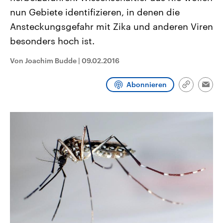
CDU, SPD und FDP regiert.-
aktuelle Weltgeschehen.
nun Gebiete identifizieren, in denen die
Umfragen, Prognosen,
Wahlprogramme, aktuelle Berichte
Ansteckungsgefahr mit Zika und anderen Viren
Sendungen
Programm
Podcasts
und Hintergründe zu den Parteien
und Kandidaten der anstehenden
besonders hoch ist.
Wahl.
Audio-Archiv
Von Joachim Budde
|
09.02.2016
Abonnieren
Link
Emai
kopieren/te