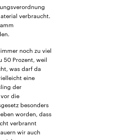
ackungsverordnung
terial verbraucht.
gramm
den.
 immer noch zu viel
 50 Prozent, weil
cht, was darf da
ielleicht eine
ling der
vor die
sgesetz besonders
rieben worden, dass
cht verbrannt
dauern wir auch