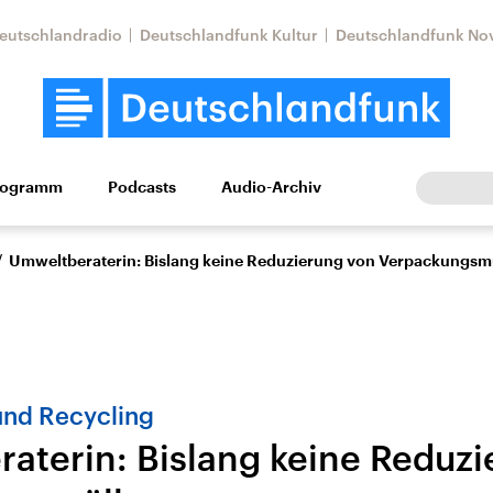
eutschlandradio
Deutschlandfunk Kultur
Deutschlandfunk No
rogramm
Podcasts
Audio-Archiv
Wirtschaft
Wissen
Kultur
Europa
Gesellschaf
/
Umweltberaterin: Bislang keine Reduzierung von Verpackungsm
und Recycling
aterin: Bislang keine Reduz
Nahostkonflikt
Iran
le Beiträge,
Aktuelle Lage und
Aktuelle Lage und