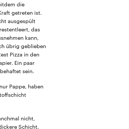
seitdem die
aft getreten ist.
icht ausgespült
restentleert, das
rausnehmen kann,
och übrig geblieben
est Pizza in den
apier. Ein paar
behaftet sein.
 nur Pappe, haben
toffschicht
anchmal nicht,
dickere Schicht.