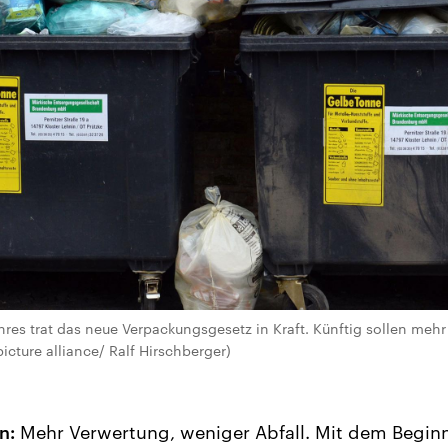
res trat das neue Verpackungsgesetz in Kraft. Künftig sollen meh
icture alliance/ Ralf Hirschberger)
n:
Mehr Verwertung, weniger Abfall. Mit dem Beginn