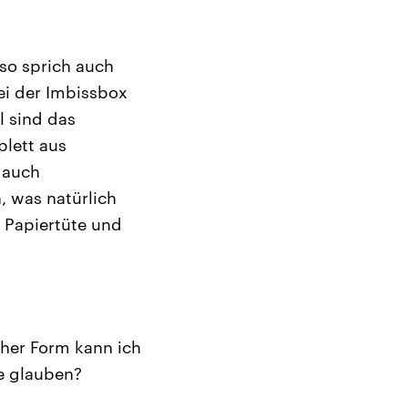
lso sprich auch
ei der Imbissbox
l sind das
lett aus
s auch
, was natürlich
e Papiertüte und
cher Form kann ich
e glauben?