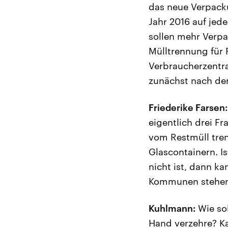
das neue Verpacku
Jahr 2016 auf jed
sollen mehr Verpa
Mülltrennung für 
Verbraucherzentra
zunächst nach dem
Friederike Farsen:
eigentlich drei F
vom Restmüll tren
Glascontainern. I
nicht ist, dann ka
Kommunen stehen a
Kuhlmann:
Wie sol
Hand verzehre? Ka