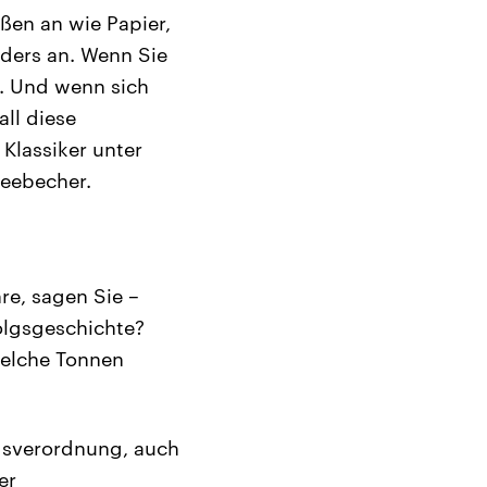
ßen an wie Papier,
nders an. Wenn Sie
m. Und wenn sich
all diese
Klassiker unter
feebecher.
re, sagen Sie –
olgsgeschichte?
dwelche Tonnen
gsverordnung, auch
er