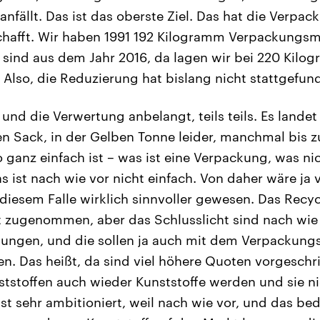
nfällt. Das ist das oberste Ziel. Das hat die Verp
chafft. Wir haben 1991 192 Kilogramm Verpackungsma
n sind aus dem Jahr 2016, da lagen wir bei 220 Kilo
Also, die Reduzierung hat bislang nicht stattgefun
und die Verwertung anbelangt, teils teils. Es landet
n Sack, in der Gelben Tonne leider, manchmal bis zu
o ganz einfach ist – was ist eine Verpackung, was ni
as ist nach wie vor nicht einfach. Von daher wäre ja v
 diesem Falle wirklich sinnvoller gewesen. Das Recyc
 zugenommen, aber das Schlusslicht sind nach wie 
kungen, und die sollen ja auch mit dem Verpackung
en. Das heißt, da sind viel höhere Quoten vorgesch
tstoffen auch wieder Kunststoffe werden und sie ni
st sehr ambitioniert, weil nach wie vor, und das be