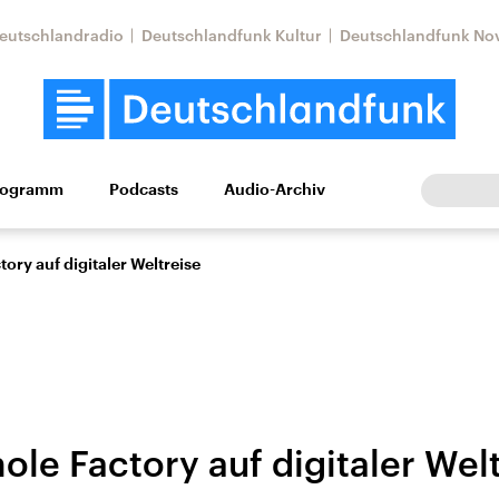
eutschlandradio
Deutschlandfunk Kultur
Deutschlandfunk No
rogramm
Podcasts
Audio-Archiv
Wirtschaft
Wissen
Kultur
Europa
Gesellschaf
tory auf digitaler Weltreise
ole Factory auf digitaler Wel
Nahostkonflikt
Iran
le Beiträge,
Aktuelle Lage und
Aktuelle Lage und