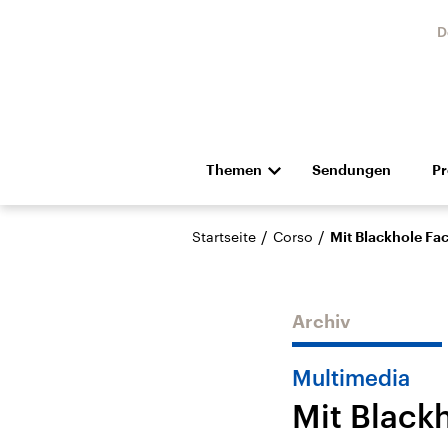
D
Themen
Sendungen
P
Die Nachrichten
Politik
/
/
Startseite
Corso
Mit Blackhole Fac
Hörspiel und Feature
Musik
Archiv
Multimedia
Mit Blackh
Landtagswahl Sachsen-
USA
Anhalt 2026
Aktuel