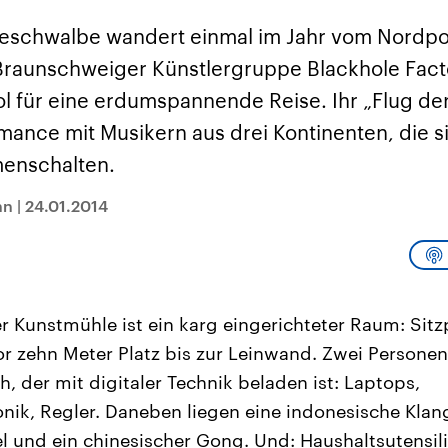
sen und
Hintergründe
Hintergründe
Der Überfall der
Der Iran – seit der
rgründe
eeschwalbe wandert einmal im Jahr vom Nordp
haftlich und
palästinensischen
Islamischen Revolu
risch gehören die
Terrororganisation
1979 auch Islamisc
 Braunschweiger Künstlergruppe Blackhole Facto
igten Staaten zu
Hamas im Oktober 2023
Republik Iran – ist e
ächtigsten
auf Israel hat in der
von einem
 für eine erdumspannende Reise. Ihr „Flug de
n der Erde, mit
Region wieder die
Religionsführer auto
 Einfluss auf das
Gewalt entfacht. Israel
regierter Staat im 
mance mit Musikern aus drei Kontinenten, die s
le Weltgeschehen.
möchte die Hamas
Osten. Eine Feindsc
zerstören. Diese wird wie
zu Israel und zu de
menschalten.
die Hisbollah im Libanon
ist fest in der
vom Iran unterstützt.
Staatsideologie
verankert.
nn
|
24.01.2014
r Kunstmühle ist ein karg eingerichteter Raum: Sitzpl
r zehn Meter Platz bis zur Leinwand. Zwei Personen
, der mit digitaler Technik beladen ist: Laptops,
nik, Regler. Daneben liegen eine indonesische Klan
el und ein chinesischer Gong. Und: Haushaltsutensili