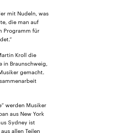
ler mit Nudeln, was
te, die man auf
em Programm für
det.“
rtin Kroll die
e in Braunschweig,
-Musiker gemacht.
Zusammenarbeit
be“ werden Musiker
loan aus New York
aus Sydney ist
aus allen Teilen