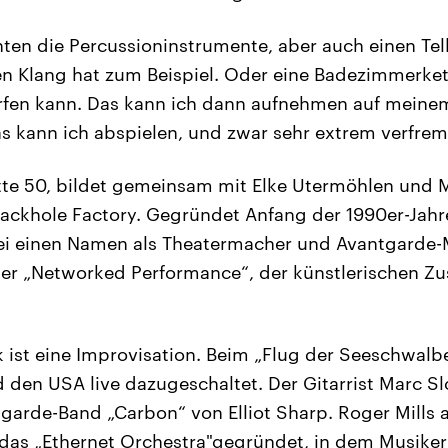
nten die Percussioninstrumente, aber auch einen Tel
en Klang hat zum Beispiel. Oder eine Badezimmerket
rfen kann. Das kann ich dann aufnehmen auf mein
s kann ich abspielen, und zwar sehr extrem verfrem
tte 50, bildet gemeinsam mit Elke Utermöhlen und Ma
ackhole Factory. Gegründet Anfang der 1990er-Jahr
rei einen Namen als Theatermacher und Avantgarde
 der „Networked Performance“, der künstlerischen 
k ist eine Improvisation. Beim „Flug der Seeschwal
d den USA live dazugeschaltet. Der Gitarrist Marc S
ntgarde-Band „Carbon“ von Elliot Sharp. Roger Mills 
 das „Ethernet Orchestra"gegründet, in dem Musiker 