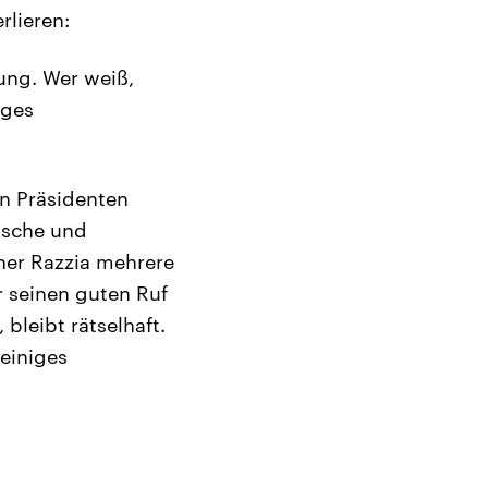
rlieren:
dung. Wer weiß,
iges
en Präsidenten
wäsche und
ner Razzia mehrere
r seinen guten Ruf
bleibt rätselhaft.
einiges