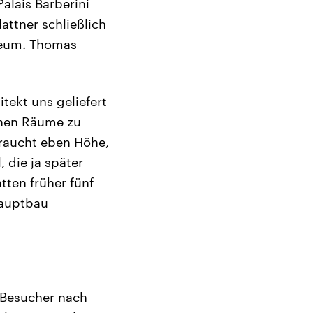
alais Barberini
attner schließlich
seum. Thomas
tekt uns geliefert
schen Räume zu
braucht eben Höhe,
 die ja später
tten früher fünf
Hauptbau
m Besucher nach