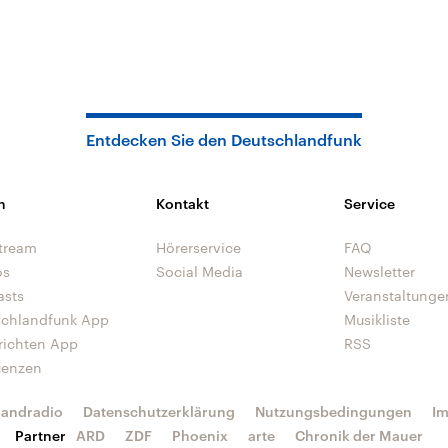
Entdecken Sie den Deutschlandfunk
n
Kontakt
Service
tream
Hörerservice
FAQ
os
Social Media
Newsletter
asts
Veranstaltunge
schlandfunk App
Musikliste
richten App
RSS
uenzen
landradio
Datenschutzerklärung
Nutzungsbedingungen
I
Partner
ARD
ZDF
Phoenix
arte
Chronik der Mauer