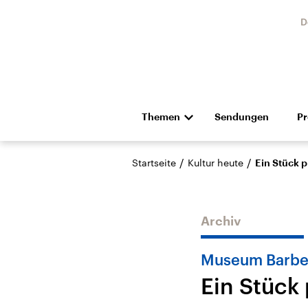
D
Themen
Sendungen
P
Die Nachrichten
Politik
/
/
Startseite
Kultur heute
Ein Stück p
Hörspiel und Feature
Musik
Archiv
Museum Barber
Ein Stück
Landtagswahl Sachsen-
USA
Anhalt 2026
Aktuel