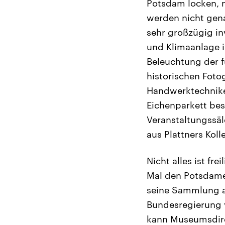
Potsdam locken, 
werden nicht genan
sehr großzügig in
und Klimaanlage i
Beleuchtung der 
historischen Foto
Handwerktechniken
Eichenparkett be
Veranstaltungssäl
aus Plattners Koll
Nicht alles ist fr
Mal den Potsdamer
seine Sammlung a
Bundesregierung 
kann Museumsdire