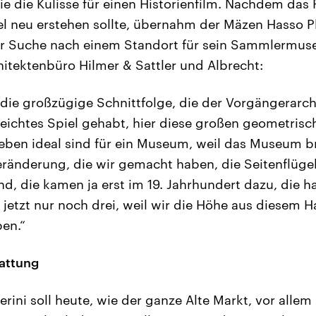
e die Kulisse für einen Historienfilm. Nachdem das P
tel neu erstehen sollte, übernahm der Mäzen Hasso Pl
der Suche nach einem Standort für sein Sammlermu
itektenbüro Hilmer & Sattler und Albrecht:
die großzügige Schnittfolge, die der Vorgängerarchi
n leichtes Spiel gehabt, hier diese großen geometri
eben ideal sind für ein Museum, weil das Museum 
eränderung, die wir gemacht haben, die Seitenflügel,
d, die kamen ja erst im 19. Jahrhundert dazu, die ha
 jetzt nur noch drei, weil wir die Höhe aus diesem 
en.“
attung
ini soll heute, wie der ganze Alte Markt, vor alle