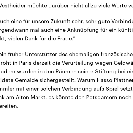
Westheider möchte darüber nicht allzu viele Worte ve
 auch eine für unsere Zukunft sehr, sehr gute Verbin
s irgendwann mal auch eine Anknüpfung für ein künft
t, vielen Dank für die Frage.“
ein früher Unterstützer des ehemaligen französisch
droht in Paris derzeit die Verurteilung wegen Geld
zudem wurden in den Räumen seiner Stiftung bei ei
ldete Gemälde sichergestellt. Warum Hasso Plattne
mmler mit einer solchen Verbindung aufs Spiel setzt, 
nk am Alten Markt, es könnte den Potsdamern noch 
reiten.