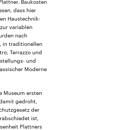
lattner. Baukosten
esen, dass hier
hen Haustechnik-
zur variablen
wurden nach
in traditionellen
ro, Terrazzo und
stellungs- und
klassischer Moderne
ige Museum ersten
 damit gedroht,
chutzgesetz der
abschiedet ist,
enheit Plattners