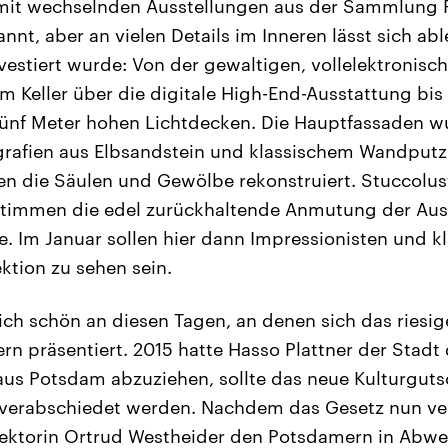
mit wechselnden Ausstellungen aus der Sammlung P
nt, aber an vielen Details im Inneren lässt sich abl
vestiert wurde: Von der gewaltigen, vollelektronisc
m Keller über die digitale High-End-Ausstattung bis 
fünf Meter hohen Lichtdecken. Die Hauptfassaden 
grafien aus Elbsandstein und klassischem Wandputz, 
 die Säulen und Gewölbe rekonstruiert. Stuccolust
stimmen die edel zurückhaltende Anmutung der Aus
e. Im Januar sollen hier dann Impressionisten und 
ektion zu sehen sein.
eilich schön an diesen Tagen, an denen sich das ries
n präsentiert. 2015 hatte Hasso Plattner der Stadt
us Potsdam abzuziehen, sollte das neue Kulturguts
verabschiedet werden. Nachdem das Gesetz nun ver
ktorin Ortrud Westheider den Potsdamern in Abwes