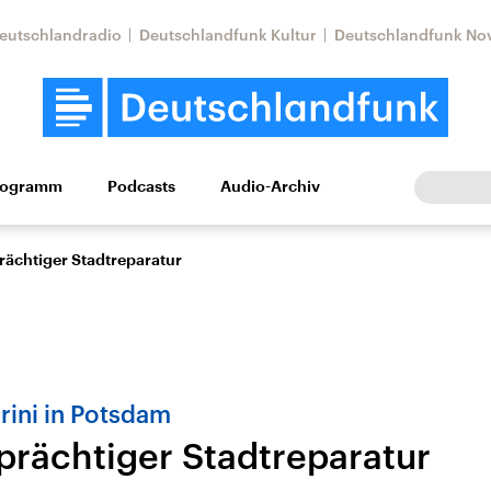
eutschlandradio
Deutschlandfunk Kultur
Deutschlandfunk No
rogramm
Podcasts
Audio-Archiv
Wirtschaft
Wissen
Kultur
Europa
Gesellschaf
rächtiger Stadtreparatur
ini in Potsdam
 prächtiger Stadtreparatur
Nahostkonflikt
Iran
le Beiträge,
Aktuelle Lage und
Aktuelle Lage und