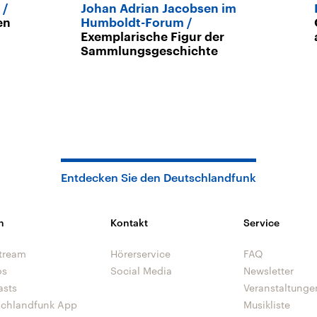
Johan Adrian Jacobsen im
en
Humboldt-Forum
Exemplarische Figur der
Sammlungsgeschichte
Entdecken Sie den Deutschlandfunk
n
Kontakt
Service
tream
Hörerservice
FAQ
os
Social Media
Newsletter
asts
Veranstaltunge
schlandfunk App
Musikliste