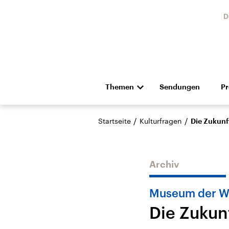
D
Themen
Sendungen
P
Die Nachrichten
Politik
/
/
Startseite
Kulturfragen
Die Zukun
Hörspiel und Feature
Musik
Archiv
Museum der We
Die Zukun
Landtagswahl Sachsen-
USA
Anhalt 2026
Aktuel