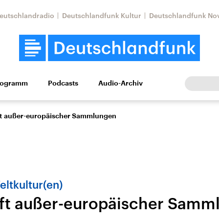
eutschlandradio
Deutschlandfunk Kultur
Deutschlandfunk No
rogramm
Podcasts
Audio-Archiv
Wirtschaft
Wissen
Kultur
Europa
Gesellschaf
ft außer-europäischer Sammlungen
ltkultur(en)
ft außer-europäischer Samm
Nahostkonflikt
Iran
le Beiträge,
Aktuelle Lage und
Aktuelle Lage und