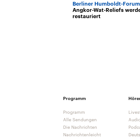
Berliner Humboldt-Forum
Angkor-Wat-Reliefs werd
restauriert
Programm
Höre
Programm
Lives
Alle Sendungen
Audi
Die Nachrichten
Podc
Nachrichtenleicht
Deut