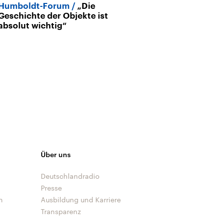
Humboldt-Forum
„Die
Geschichte der Objekte ist
absolut wichtig“
Über uns
Deutschlandradio
Presse
n
Ausbildung und Karriere
Transparenz