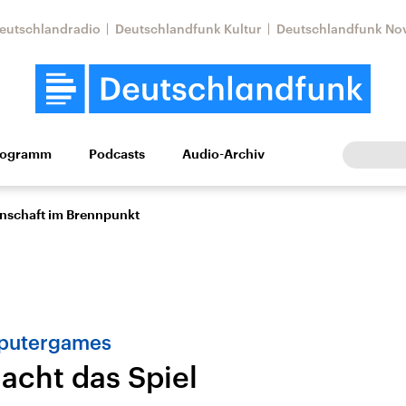
eutschlandradio
Deutschlandfunk Kultur
Deutschlandfunk No
rogramm
Podcasts
Audio-Archiv
Wirtschaft
Wissen
Kultur
Europa
Gesellschaf
enschaft im Brennpunkt
mputergames
acht das Spiel
Nahostkonflikt
Iran
le Beiträge,
Aktuelle Lage und
Aktuelle Lage und