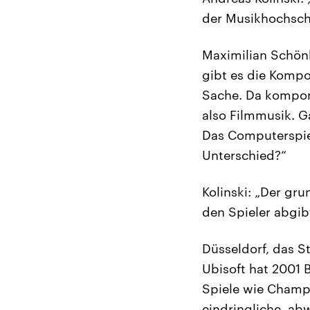
der Musikhochschul
Maximilian Schön
gibt es die Kompos
Sache. Da komponi
also Filmmusik. G
Das Computerspiel
Unterschied?“
Kolinski: „Der gr
den Spieler abgibt
Düsseldorf, das S
Ubisoft hat 2001 
Spiele wie Champi
eindringliche, ab