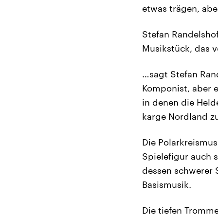
etwas trägen, abe
Stefan Randelsho
Musikstück, das vö
…sagt Stefan Rande
Komponist, aber e
in denen die Held
karge Nordland zu
Die Polarkreismusi
Spielefigur auch s
dessen schwerer S
Basismusik.
Die tiefen Trommel