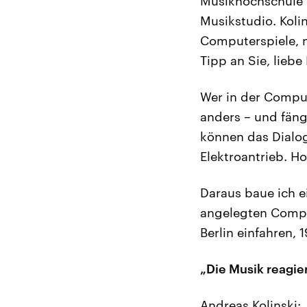
Musikhochschule D
Musikstudio. Koli
Computerspiele, 
Tipp an Sie, liebe
Wer in der Comput
anders – und fäng
können das Dialog
Elektroantrieb. H
Daraus baue ich ei
angelegten Comput
Berlin einfahren, 
„Die Musik reagier
Andreas Kolinski: