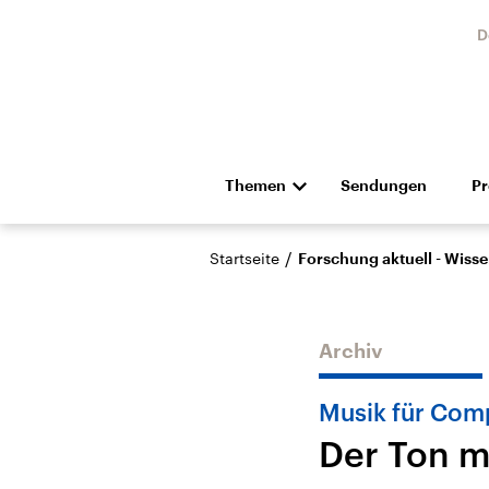
D
Themen
Sendungen
P
Die Nachrichten
Politik
/
Startseite
Forschung aktuell - Wiss
Hörspiel und Feature
Musik
Archiv
Musik für Co
Der Ton m
Landtagswahl Sachsen-
USA
Anhalt 2026
Aktuel