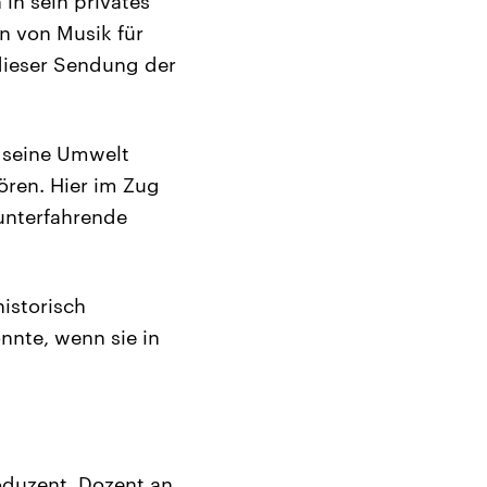
in sein privates
on von Musik für
dieser Sendung der
t seine Umwelt
ören. Hier im Zug
unterfahrende
historisch
nnte, wenn sie in
oduzent, Dozent an