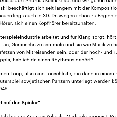
üsseldorf Andreas Kolinski ab, und wir gehen dann 
nski beschäftigt sich seit langem mit der Kompositi
neuerdings auch in 3D. Deswegen schon zu Beginn 
 Hörer, sich einen Kopfhörer bereitzuhalten.
erspieleindustrie arbeitet und für Klang sorgt, hör
t an, Geräusche zu sammeln und sie wie Musik zu h
fetzen von Mitreisenden sein, oder der hoch- und r
oppla, hab ich da einen Rhythmus gehört?
nen Loop, also eine Tonschleife, die dann in einem 
erspiel sowjetischen Panzern unterlegt werden kö
1945.
t auf den Spieler“
 „Ich bin der Andreas Kolinski, Medienkomponist, Pr