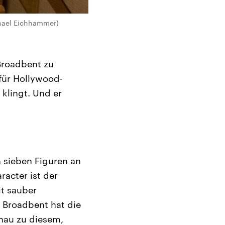
chael Eichhammer)
 Broadbent zu
 für Hollywood-
 klingt. Und er
 sieben Figuren an
racter ist der
t sauber
 Broadbent hat die
enau zu diesem,