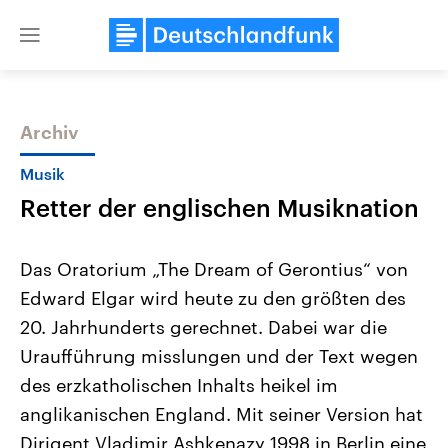
Close
menu
Archiv
Themen
Musik
Retter der englischen Musiknation
Das Oratorium „The Dream of Gerontius“ von
Edward Elgar wird heute zu den größten des
20. Jahrhunderts gerechnet. Dabei war die
Landtagswahl Sachsen-Anhalt
USA
Uraufführung misslungen und der Text wegen
2026
Aktuelle Beiträge, Analys
Alle Informationen
des erzkatholischen Inhalts heikel im
Hintergründe
Sachsen-Anhalt wählt am 6.
Wirtschaftlich und militäri
anglikanischen England. Mit seiner Version hat
September 2026 einen neuen
gehören die Vereinigten S
Landtag. Seit 2021 wird das
den mächtigsten Ländern 
Dirigent Vladimir Ashkenazy 1998 in Berlin eine
Bundesland von einer Koalition aus
mit großem Einfluss auf d