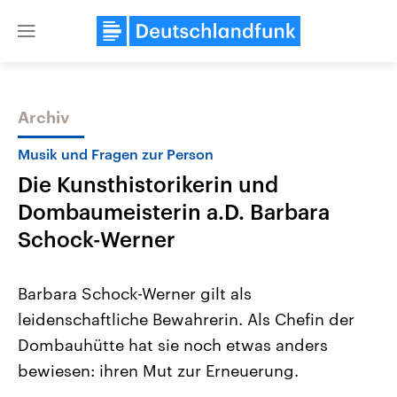
Close
menu
Archiv
Themen
Musik und Fragen zur Person
Die Kunsthistorikerin und
Dombaumeisterin a.D. Barbara
Schock-Werner
Barbara Schock-Werner gilt als
Landtagswahl Sachsen-Anhalt
USA
leidenschaftliche Bewahrerin. Als Chefin der
2026
Aktuelle Beiträge, Analys
Alle Informationen
Hintergründe
Dombauhütte hat sie noch etwas anders
Sachsen-Anhalt wählt am 6.
Wirtschaftlich und militäri
September 2026 einen neuen
gehören die Vereinigten S
bewiesen: ihren Mut zur Erneuerung.
Landtag. Seit 2021 wird das
den mächtigsten Ländern 
Bundesland von einer Koalition aus
mit großem Einfluss auf d