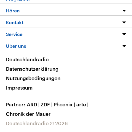
Programm
Hören
Alle Sendungen
Livestream
Kontakt
Die Nachrichten
Audios
Hörerservice
Service
Nachrichtenleicht
Podcasts
Social Media
FAQ
Über uns
Neue Beiträge auf dlf.de
Deutschlandfunk App
Newsletter
Deutschlandradio
Themen-Schwerpunkte
Nachrichten App
Deutschlandradio
Veranstaltungen
Presse
Frequenzen
Datenschutzerklärung
Musikliste
Ausbildung und Karriere
Nutzungsbedingungen
RSS
Transparenz
Impressum
Korrekturen
Barrierefreiheit
Partner
ARD
|
ZDF
|
Phoenix
|
arte
|
Chronik der Mauer
Deutschlandradio © 2026