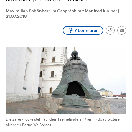
CDU, SPD und FDP regiert.-
aktuelle Weltgeschehen.
Umfragen, Prognosen,
Maximilian Schönherr im Gespräch mit Manfred Kloiber
|
Wahlprogramme, aktuelle Berichte
21.07.2018
Sendungen
Programm
Podcasts
und Hintergründe zu den Parteien
und Kandidaten der anstehenden
Wahl.
Abonnieren
Audio-Archiv
Link
Emai
kopieren/te
Die Zarenglocke steht auf dem Freigelände im Kreml. (dpa / picture
alliance / Bernd Weißbrod)