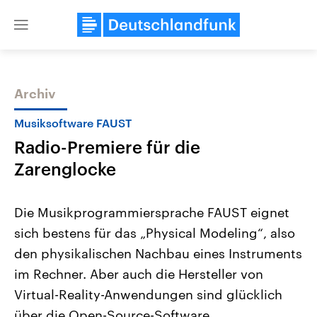
Close
menu
Archiv
Themen
Musiksoftware FAUST
Radio-Premiere für die
Zarenglocke
Die Musikprogrammiersprache FAUST eignet
sich bestens für das „Physical Modeling“, also
Landtagswahl Sachsen-Anhalt
USA
den physikalischen Nachbau eines Instruments
2026
Aktuelle Beiträge, Analys
Alle Informationen
Hintergründe
im Rechner. Aber auch die Hersteller von
Sachsen-Anhalt wählt am 6.
Wirtschaftlich und militäri
September 2026 einen neuen
gehören die Vereinigten S
Virtual-Reality-Anwendungen sind glücklich
Landtag. Seit 2021 wird das
den mächtigsten Ländern 
über die Open-Source-Software.
Bundesland von einer Koalition aus
mit großem Einfluss auf d