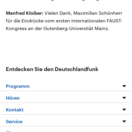
Manfred Kloiber:
Vielen Dank, Maximilian Schönherr
für die Eindrücke vom ersten internationalen FAUST-
Kongress an der Gutenberg-Universität Mainz.
Entdecken Sie den Deutschlandfunk
Programm
Programm
Hören
Alle Sendungen
Livestream
Kontakt
Die Nachrichten
Audios
Hörerservice
Service
Nachrichtenleicht
Podcasts
Social Media
FAQ