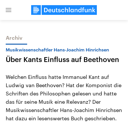
Close
menu
Archiv
Themen
Musikwissenschaftler Hans-Joachim Hinrichsen
Über Kants Einfluss auf Beethoven
Welchen Einfluss hatte Immanuel Kant auf
Ludwig van Beethoven? Hat der Komponist die
Schriften des Philosophen gelesen und hatte
Landtagswahl Sachsen-Anhalt
USA
das für seine Musik eine Relevanz? Der
2026
Aktuelle Beiträge, Analys
Alle Informationen
Musikwissenschaftler Hans-Joachim Hinrichsen
Hintergründe
Sachsen-Anhalt wählt am 6.
Wirtschaftlich und militäri
hat dazu ein lesenswertes Buch geschrieben.
September 2026 einen neuen
gehören die Vereinigten S
Landtag. Seit 2021 wird das
den mächtigsten Ländern 
Bundesland von einer Koalition aus
mit großem Einfluss auf d