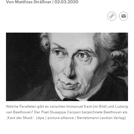
Von Matthias Sträßner
|
02.03.2020
CDU, SPD und FDP regiert.-
aktuelle Weltgeschehen.
Umfragen, Prognosen,
Wahlprogramme, aktuelle Berichte
Sendungen
Programm
Podcasts
und Hintergründe zu den Parteien
Link
Emai
und Kandidaten der anstehenden
kopieren/te
Wahl.
Audio-Archiv
Welche Parallelen gibt es zwischen Immanuel Kant (im Bild) und Ludwig
van Beethoven? Der Poet Giuseppe Carpani bezeichnete Beethoven als
„Kant der Musik“. (dpa / picture alliance / Bertelsmann Lexikon Verlag)