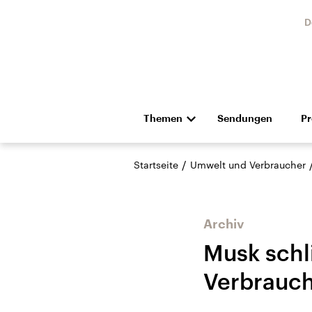
D
Themen
Sendungen
P
Die Nachrichten
Politik
/
Startseite
Umwelt und Verbraucher
Hörspiel und Feature
Musik
Archiv
Musk schli
Verbrauch
Landtagswahl Sachsen-
USA
Anhalt 2026
Aktuel