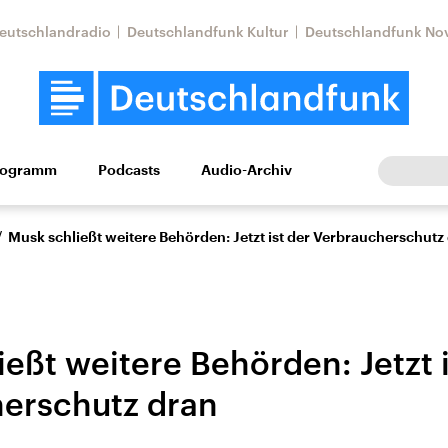
eutschlandradio
Deutschlandfunk Kultur
Deutschlandfunk No
rogramm
Podcasts
Audio-Archiv
Wirtschaft
Wissen
Kultur
Europa
Gesellschaf
/
Musk schließt weitere Behörden: Jetzt ist der Verbraucherschutz
eßt weitere Behörden: Jetzt i
erschutz dran
Nahostkonflikt
Iran
le Beiträge,
Aktuelle Lage und
Aktuelle Lage und