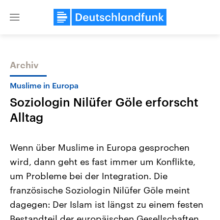
Close
menu
Archiv
Themen
Muslime in Europa
Soziologin Nilüfer Göle erforscht
Alltag
Wenn über Muslime in Europa gesprochen
wird, dann geht es fast immer um Konflikte,
Landtagswahl Sachsen-Anhalt
USA
um Probleme bei der Integration. Die
2026
Aktuelle Beiträge, Analys
Alle Informationen
Hintergründe
französische Soziologin Nilüfer Göle meint
Sachsen-Anhalt wählt am 6.
Wirtschaftlich und militäri
September 2026 einen neuen
gehören die Vereinigten S
dagegen: Der Islam ist längst zu einem festen
Landtag. Seit 2021 wird das
den mächtigsten Ländern 
Bestandteil der europäischen Gesellschaften
Bundesland von einer Koalition aus
mit großem Einfluss auf d