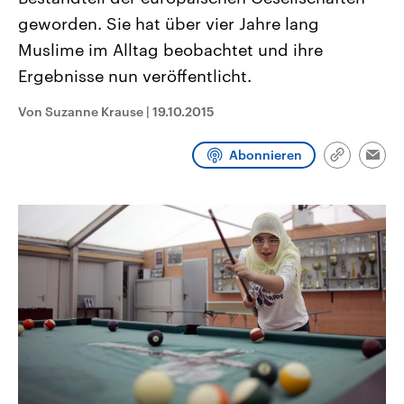
CDU, SPD und FDP regiert.-
aktuelle Weltgeschehen.
geworden. Sie hat über vier Jahre lang
Umfragen, Prognosen,
Wahlprogramme, aktuelle Berichte
Muslime im Alltag beobachtet und ihre
Sendungen
Programm
Podcasts
und Hintergründe zu den Parteien
und Kandidaten der anstehenden
Ergebnisse nun veröffentlicht.
Wahl.
Audio-Archiv
Von Suzanne Krause
|
19.10.2015
Abonnieren
Link
Emai
kopieren/te