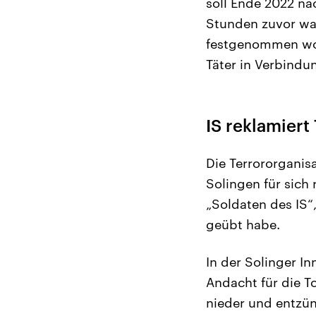
soll Ende 2022 n
Stunden zuvor war
festgenommen wor
Täter in Verbind
IS reklamiert 
Die Terrororganisa
Solingen für sich
„Soldaten des IS“
geübt habe.
In der Solinger I
Andacht für die T
nieder und entzün