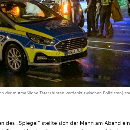
h der mutmaßliche Täter (hinten verdeckt zwischen Polizisten) ste
n des „Spiegel“ stellte sich der Mann am Abend einer