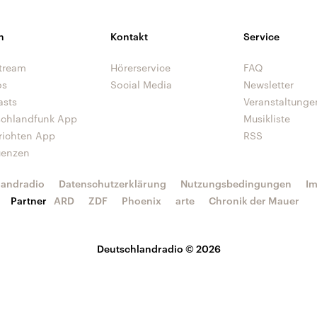
n
Kontakt
Service
tream
Hörerservice
FAQ
os
Social Media
Newsletter
asts
Veranstaltunge
schlandfunk App
Musikliste
richten App
RSS
uenzen
landradio
Datenschutzerklärung
Nutzungsbedingungen
I
Partner
ARD
ZDF
Phoenix
arte
Chronik der Mauer
Deutschlandradio © 2026