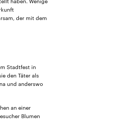
ellt haben. Wenige
rkunft
hrsam, der mit dem
em Stadtfest in
ie den Täter als
tina und anderswo
hen an einer
 Besucher Blumen