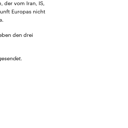
, der vom Iran, IS,
unft Europas nicht
e.
eben den drei
gesendet.