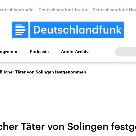
eutschlandradio
Deutschlandfunk Kultur
Deutschlandfunk No
rogramm
Podcasts
Audio-Archiv
Wirtschaft
Wissen
Kultur
Europa
Gesellschaf
licher Täter von Solingen festgenommen
her Täter von Solingen fes
Nahostkonflikt
Iran
le Beiträge,
Aktuelle Lage und
Aktuelle Lage und