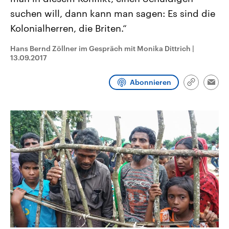
CDU, SPD und FDP regiert.-
aktuelle Weltgeschehen.
suchen will, dann kann man sagen: Es sind die
Umfragen, Prognosen,
Wahlprogramme, aktuelle Berichte
Kolonialherren, die Briten.“
Sendungen
Programm
Podcasts
und Hintergründe zu den Parteien
und Kandidaten der anstehenden
Wahl.
Hans Bernd Zöllner im Gespräch mit Monika Dittrich
|
Audio-Archiv
13.09.2017
Abonnieren
Link
Emai
kopieren/te