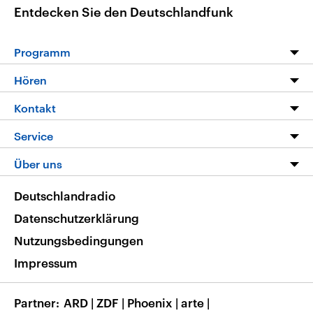
Entdecken Sie den Deutschlandfunk
Programm
Programm
Hören
Alle Sendungen
Livestream
Kontakt
Die Nachrichten
Audios
Hörerservice
Service
Nachrichtenleicht
Podcasts
Social Media
FAQ
Über uns
Neue Beiträge auf dlf.de
Deutschlandfunk App
Newsletter
Deutschlandradio
Themen-Schwerpunkte
Nachrichten App
Deutschlandradio
Veranstaltungen
Presse
Frequenzen
Datenschutzerklärung
Musikliste
Ausbildung und Karriere
Nutzungsbedingungen
RSS
Transparenz
Impressum
Korrekturen
Barrierefreiheit
Partner
ARD
|
ZDF
|
Phoenix
|
arte
|