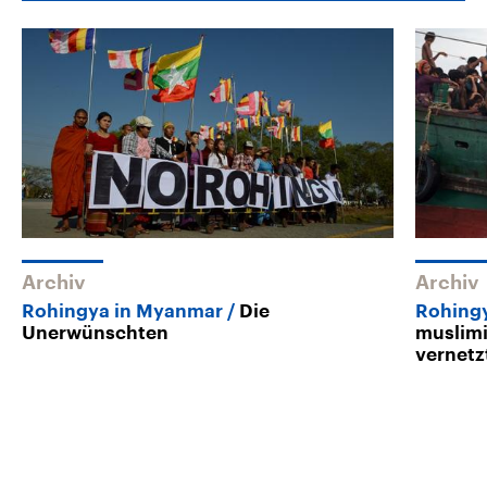
Archiv
Archiv
Rohingya in Myanmar
Die
Rohingy
Unerwünschten
muslim
vernetz