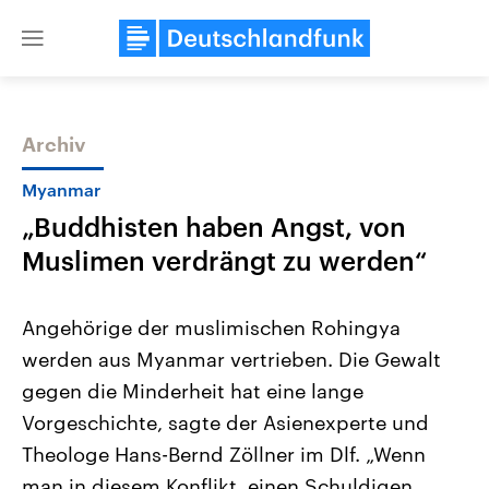
Close
menu
Archiv
Themen
Myanmar
„Buddhisten haben Angst, von
Muslimen verdrängt zu werden“
Angehörige der muslimischen Rohingya
werden aus Myanmar vertrieben. Die Gewalt
Landtagswahl Sachsen-Anhalt
USA
gegen die Minderheit hat eine lange
2026
Aktuelle Beiträge, Analys
Alle Informationen
Hintergründe
Vorgeschichte, sagte der Asienexperte und
Sachsen-Anhalt wählt am 6.
Wirtschaftlich und militäri
September 2026 einen neuen
gehören die Vereinigten S
Theologe Hans-Bernd Zöllner im Dlf. „Wenn
Landtag. Seit 2021 wird das
den mächtigsten Ländern 
man in diesem Konflikt, einen Schuldigen
Bundesland von einer Koalition aus
mit großem Einfluss auf d