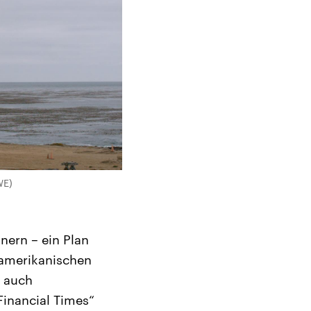
WE)
nern – ein Plan
 amerikanischen
e auch
Financial Times“