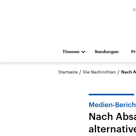
D
Themen
Sendungen
P
Die Nachrichten
Politik
/
/
Startseite
Die Nachrichten
Nach A
Hörspiel und Feature
Musik
Medien-Berich
Nach Absa
alternati
Landtagswahl Sachsen-
USA
Anhalt 2026
Aktuel