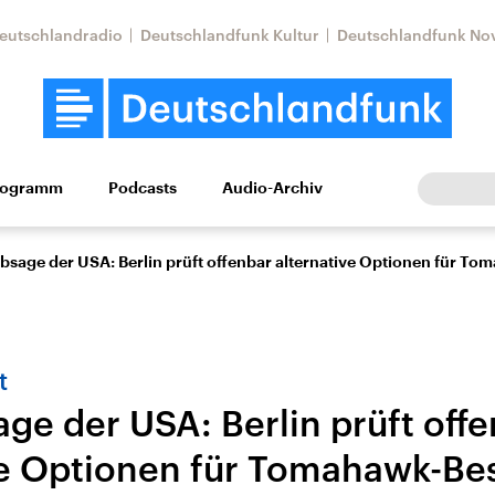
eutschlandradio
Deutschlandfunk Kultur
Deutschlandfunk No
rogramm
Podcasts
Audio-Archiv
Wirtschaft
Wissen
Kultur
Europa
Gesellschaf
bsage der USA: Berlin prüft offenbar alternative Optionen für T
t
ge der USA: Berlin prüft off
ve Optionen für Tomahawk-Be
Nahostkonflikt
Iran
le Beiträge,
Aktuelle Lage und
Aktuelle Lage und