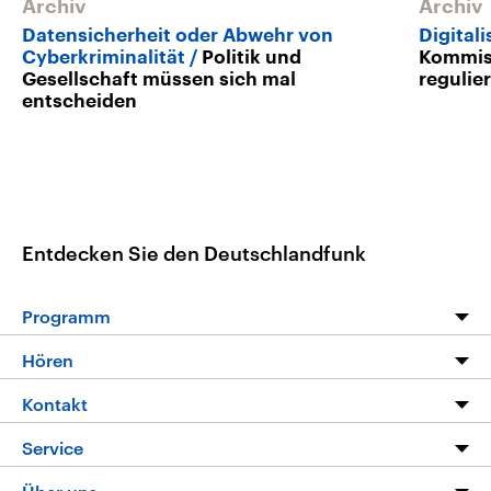
Archiv
Archiv
Datensicherheit oder Abwehr von
Digital
Cyberkriminalität
Politik und
Kommiss
Gesellschaft müssen sich mal
regulie
entscheiden
Entdecken Sie den Deutschlandfunk
Programm
Programm
Hören
Alle Sendungen
Livestream
Kontakt
Die Nachrichten
Audios
Hörerservice
Service
Nachrichtenleicht
Podcasts
Social Media
FAQ