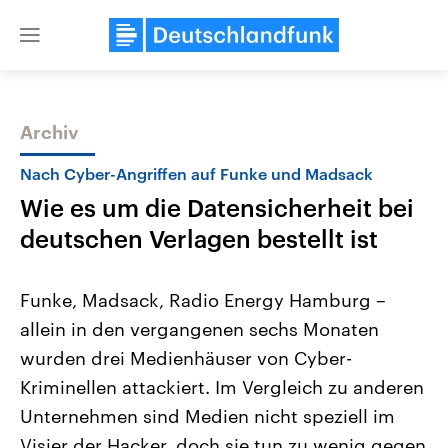
Close
menu
Archiv
Themen
Nach Cyber-Angriffen auf Funke und Madsack
Wie es um die Datensicherheit bei
deutschen Verlagen bestellt ist
Funke, Madsack, Radio Energy Hamburg –
allein in den vergangenen sechs Monaten
Landtagswahl Sachsen-Anhalt
USA
wurden drei Medienhäuser von Cyber-
2026
Aktuelle Beiträge, Analys
Alle Informationen
Hintergründe
Kriminellen attackiert. Im Vergleich zu anderen
Sachsen-Anhalt wählt am 6.
Wirtschaftlich und militäri
September 2026 einen neuen
gehören die Vereinigten S
Unternehmen sind Medien nicht speziell im
Landtag. Seit 2021 wird das
den mächtigsten Ländern 
Visier der Hacker, doch sie tun zu wenig gegen
Bundesland von einer Koalition aus
mit großem Einfluss auf d