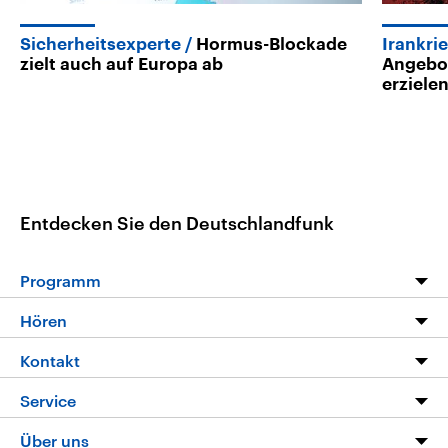
Sicherheitsexperte
Hormus-Blockade
Irankri
zielt auch auf Europa ab
Angebot
erziele
Entdecken Sie den Deutschlandfunk
Programm
Programm
Hören
Alle Sendungen
Livestream
Kontakt
Die Nachrichten
Audios
Hörerservice
Service
Nachrichtenleicht
Podcasts
Social Media
FAQ
Über uns
Neue Beiträge auf dlf.de