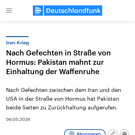
Close
menu
Iran-Krieg
Themen
Nach Gefechten in Straße von
Hormus: Pakistan mahnt zur
Einhaltung der Waffenruhe
Nach Gefechten zwischen dem Iran und den
USA in der Straße von Hormus hat Pakistan
Landtagswahl Sachsen-Anhalt
USA
beide Seiten zu Zurückhaltung aufgerufen.
2026
Aktuelle Beiträge, Analys
Alle Informationen
Hintergründe
06.05.2026
Sachsen-Anhalt wählt am 6.
Wirtschaftlich und militäri
September 2026 einen neuen
gehören die Vereinigten S
Landtag. Seit 2021 wird das
den mächtigsten Ländern 
Abonnieren
Bundesland von einer Koalition aus
mit großem Einfluss auf d