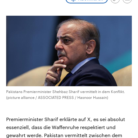
Link
Emai
CDU, SPD und FDP regiert.-
aktuelle Weltgeschehen.
kopieren/te
Umfragen, Prognosen,
Wahlprogramme, aktuelle Berichte
Sendungen
Programm
Podcasts
und Hintergründe zu den Parteien
und Kandidaten der anstehenden
Wahl.
Audio-Archiv
Pakistans Premierminister Shehbaz Sharif vermittelt in dem Konflikt.
(picture alliance / ASSOCIATED PRESS / Hasnoor Hussain)
Premierminister Sharif erklärte auf X, es sei absolut
essenziell, dass die Waffenruhe respektiert und
gewahrt werde. Pakistan vermittelt zwischen dem