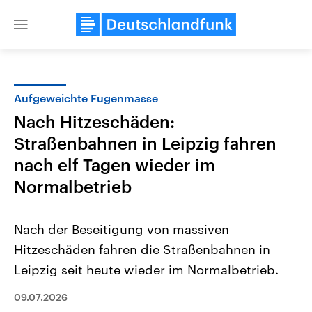
Close
menu
Aufgeweichte Fugenmasse
Themen
Nach Hitzeschäden:
Straßenbahnen in Leipzig fahren
nach elf Tagen wieder im
Normalbetrieb
Nach der Beseitigung von massiven
Landtagswahl Sachsen-Anhalt
USA
Hitzeschäden fahren die Straßenbahnen in
2026
Aktuelle Beiträge, Analys
Alle Informationen
Hintergründe
Leipzig seit heute wieder im Normalbetrieb.
Sachsen-Anhalt wählt am 6.
Wirtschaftlich und militäri
September 2026 einen neuen
gehören die Vereinigten S
09.07.2026
Landtag. Seit 2021 wird das
den mächtigsten Ländern 
Bundesland von einer Koalition aus
mit großem Einfluss auf d