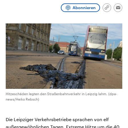
CDU, SPD und FDP regiert.-
aktuelle Weltgeschehen.
Abonnieren
Umfragen, Prognosen,
Link
Emai
Wahlprogramme, aktuelle Berichte
kopieren/te
Sendungen
Programm
Podcasts
und Hintergründe zu den Parteien
und Kandidaten der anstehenden
Wahl.
Audio-Archiv
Hitzeschäden legten den Straßenbahnverkehr in Leipzig lahm. (dpa-
news/Heiko Rebsch)
Die Leipziger Verkehrsbetriebe sprachen von elf
außergewöhnlichen Tagen. Extreme Hitze um die 40