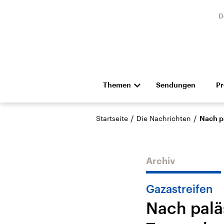
D
Themen
Sendungen
P
Die Nachrichten
Politik
/
/
Startseite
Die Nachrichten
Nach p
Hörspiel und Feature
Musik
Archiv
Gazastreifen
Nach palä
Landtagswahl Sachsen-
USA
Anhalt 2026
Aktuel