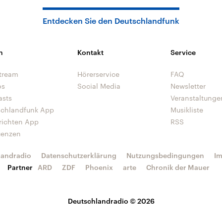
Entdecken Sie den Deutschlandfunk
n
Kontakt
Service
tream
Hörerservice
FAQ
os
Social Media
Newsletter
asts
Veranstaltunge
schlandfunk App
Musikliste
richten App
RSS
uenzen
landradio
Datenschutzerklärung
Nutzungsbedingungen
I
Partner
ARD
ZDF
Phoenix
arte
Chronik der Mauer
Deutschlandradio © 2026