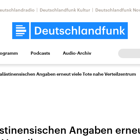
eutschlandradio
Deutschlandfunk Kultur
Deutschlandfunk No
rogramm
Podcasts
Audio-Archiv
Wirtschaft
Wissen
Kultur
Europa
Gesellschaf
alästinensischen Angaben erneut viele Tote nahe Verteilzentrum
stinensischen Angaben erneu
Nahostkonflikt
Iran
le Beiträge,
Aktuelle Lage und
Aktuelle Lage und