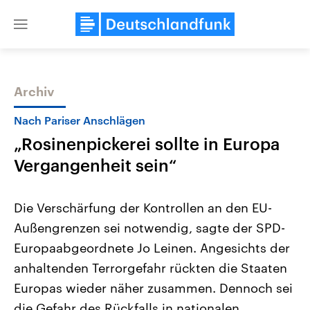
Close
menu
Archiv
Themen
Nach Pariser Anschlägen
„Rosinenpickerei sollte in Europa
Vergangenheit sein“
Die Verschärfung der Kontrollen an den EU-
Außengrenzen sei notwendig, sagte der SPD-
Landtagswahl Sachsen-Anhalt
USA
Europaabgeordnete Jo Leinen. Angesichts der
2026
Aktuelle Beiträge, Analys
Alle Informationen
Hintergründe
anhaltenden Terrorgefahr rückten die Staaten
Sachsen-Anhalt wählt am 6.
Wirtschaftlich und militäri
September 2026 einen neuen
gehören die Vereinigten S
Europas wieder näher zusammen. Dennoch sei
Landtag. Seit 2021 wird das
den mächtigsten Ländern 
die Gefahr des Rückfalls in nationalen
Bundesland von einer Koalition aus
mit großem Einfluss auf d