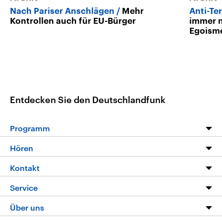
Nach Pariser Anschlägen
Mehr
Anti-Te
Kontrollen auch für EU-Bürger
immer n
Egoism
Entdecken Sie den Deutschlandfunk
Programm
Programm
Hören
Alle Sendungen
Livestream
Kontakt
Die Nachrichten
Audios
Hörerservice
Service
Nachrichtenleicht
Podcasts
Social Media
FAQ
Über uns
Neue Beiträge auf dlf.de
Deutschlandfunk App
Newsletter