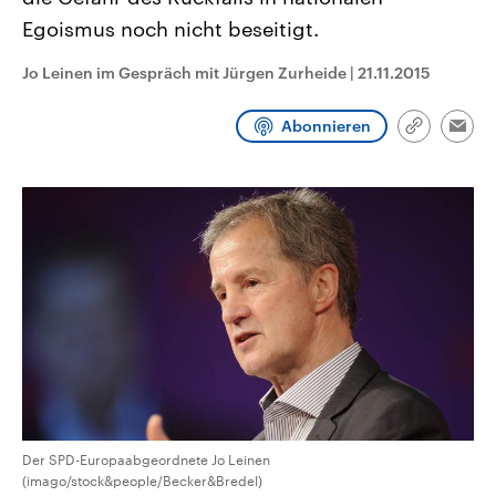
CDU, SPD und FDP regiert.-
aktuelle Weltgeschehen.
Egoismus noch nicht beseitigt.
Umfragen, Prognosen,
Wahlprogramme, aktuelle Berichte
Sendungen
Programm
Podcasts
und Hintergründe zu den Parteien
Jo Leinen im Gespräch mit Jürgen Zurheide
|
21.11.2015
und Kandidaten der anstehenden
Wahl.
Audio-Archiv
Abonnieren
Link
Emai
kopieren/te
Der SPD-Europaabgeordnete Jo Leinen
(imago/stock&people/Becker&Bredel)