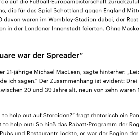
e auf die Fußball-Europameisterschaft zurückzufüh
ns, die für das Spiel Schottland gegen England Mit
0 davon waren im Wembley-Stadion dabei, der Rest 
en in der Londoner Innenstadt feierten. Ohne Mask
quare war der Spreader“
der 21-jährige Michael MacLean, sagte hinterher: „Le
de ich sagen.“ Der Zusammenhang ist evident: Drei 
 zwischen 20 und 39 Jahre alt, neun von zehn waren
t to help out auf Steroiden?“ fragt rhetorisch ein P
t to help out: So hieß das Rabatt-Programm der Reg
ubs und Restaurants lockte, es war der Beginn der 