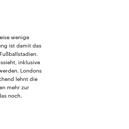
weise wenige
ung ist damit das
 Fußballstadien.
ssieht, inklusive
t werden. Londons
chend lehnt die
ten mehr zur
das noch.