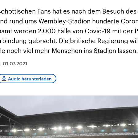
sen und
Hintergründe
Hintergründe
Der Überfall der
Der Iran – seit der
rgründe
 schottischen Fans hat es nach dem Besuch des 
haftlich und
palästinensischen
Islamischen Revolu
risch gehören die
Terrororganisation
1979 auch Islamisc
und rund ums Wembley-Stadion hunderte Coron
igten Staaten zu
Hamas im Oktober 2023
Republik Iran – ist e
ächtigsten
auf Israel hat in der
von einem
amt werden 2.000 Fälle von Covid-19 mit der P
n der Erde, mit
Region wieder die
Religionsführer auto
 Einfluss auf das
Gewalt entfacht. Israel
regierter Staat im 
rbindung gebracht. Die britische Regierung wil
le Weltgeschehen.
möchte die Hamas
Osten. Eine Feindsc
zerstören. Diese wird wie
zu Israel und zu de
ele noch viel mehr Menschen ins Stadion lassen.
die Hisbollah im Libanon
ist fest in der
vom Iran unterstützt.
Staatsideologie
verankert.
|
01.07.2021
Audio herunterladen