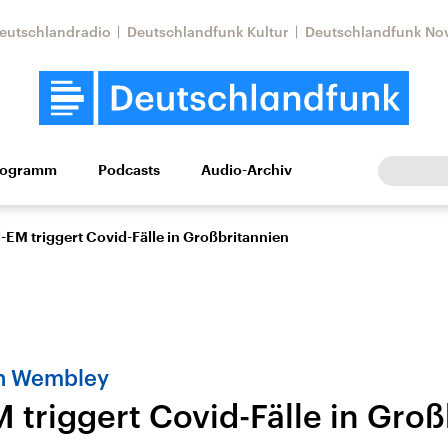
eutschlandradio
Deutschlandfunk Kultur
Deutschlandfunk No
rogramm
Podcasts
Audio-Archiv
Wirtschaft
Wissen
Kultur
Europa
Gesellschaf
-EM triggert Covid-Fälle in Großbritannien
in Wembley
 triggert Covid-Fälle in Gro
Nahostkonflikt
Iran
le Beiträge,
Aktuelle Lage und
Aktuelle Lage und