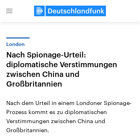
Close
menu
London
Themen
Nach Spionage-Urteil:
diplomatische Verstimmungen
zwischen China und
Großbritannien
Nach dem Urteil in einem Londoner Spionage-
Landtagswahl Sachsen-Anhalt
USA
Prozess kommt es zu diplomatischen
2026
Aktuelle Beiträge, Analys
Alle Informationen
Hintergründe
Verstimmungen zwischen China und
Sachsen-Anhalt wählt am 6.
Wirtschaftlich und militäri
September 2026 einen neuen
gehören die Vereinigten S
Großbritannien.
Landtag. Seit 2021 wird das
den mächtigsten Ländern 
Bundesland von einer Koalition aus
mit großem Einfluss auf d