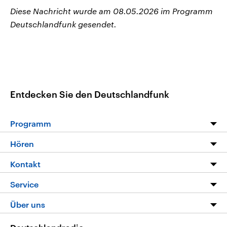
Diese Nachricht wurde am 08.05.2026 im Programm
Deutschlandfunk gesendet.
Entdecken Sie den Deutschlandfunk
Programm
Programm
Hören
Alle Sendungen
Livestream
Kontakt
Die Nachrichten
Audios
Hörerservice
Service
Nachrichtenleicht
Podcasts
Social Media
FAQ
Über uns
Neue Beiträge auf dlf.de
Deutschlandfunk App
Newsletter
Deutschlandradio
Themen-Schwerpunkte
Nachrichten App