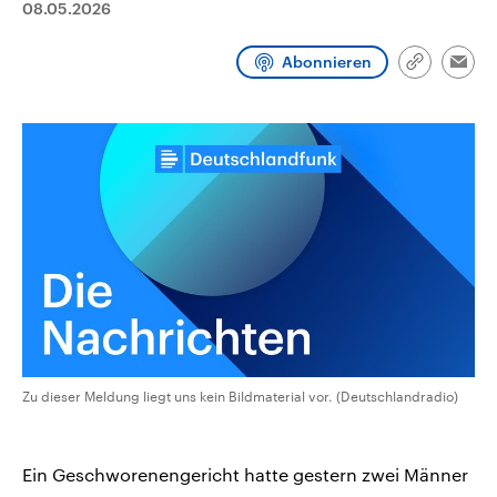
08.05.2026
CDU, SPD und FDP regiert.-
aktuelle Weltgeschehen.
Umfragen, Prognosen,
Wahlprogramme, aktuelle Berichte
Abonnieren
Sendungen
Programm
Podcasts
und Hintergründe zu den Parteien
Link
Emai
und Kandidaten der anstehenden
kopieren/te
Wahl.
Audio-Archiv
Zu dieser Meldung liegt uns kein Bildmaterial vor. (Deutschlandradio)
Ein Geschworenengericht hatte gestern zwei Männer