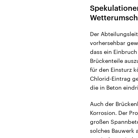
Spekulatione
Wetterumsc
Der Abteilungslei
vorhersehbar gew
dass ein Einbruch
Brückenteile ausz
für den Einsturz 
Chlorid-Eintrag g
die in Beton eind
Auch der Brücken
Korrosion. Der Pro
großen Spannbeton
solches Bauwerk 