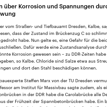
n über Korrosion und Spannungen dur
hwung
ter vom Straßen- und Tiefbauamt Dresden, Kalbe, sag
esen, dass der Zustand im Brückenzug C so schlim
 gedroht habe. Nun gelte es, eine Gefahr für die be
uschließen. Dafür werde eine Zustandsanalyse durc
könnte Korrosion gewesen sein – zu DDR-Zeiten habe
egeben, so Kalbe. Chloride sind Salze etwa aus Streu
ringen und dort den Stahl beschädigen können.
bauexperte Steffen Marx von der TU Dresden vermu
fessor am Institut für Massivbau sagte zudem, als e
brücken in der DDR habe die Carolabrücke alle Defi
aus der Frühzeit der Spannbetonbrücken habe. Ein 