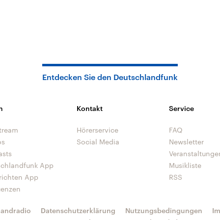
Entdecken Sie den Deutschlandfunk
n
Kontakt
Service
tream
Hörerservice
FAQ
os
Social Media
Newsletter
asts
Veranstaltunge
schlandfunk App
Musikliste
richten App
RSS
uenzen
landradio
Datenschutzerklärung
Nutzungsbedingungen
I