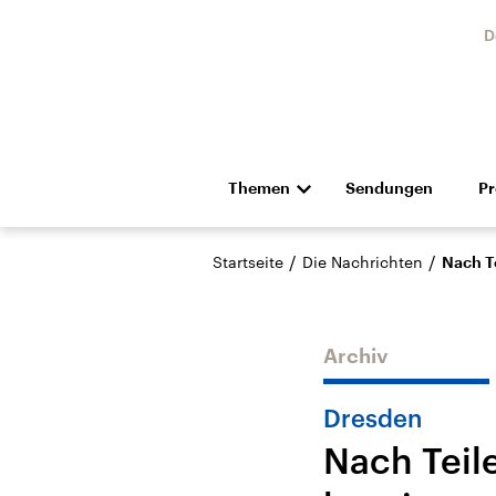
D
Themen
Sendungen
P
Die Nachrichten
Politik
/
/
Startseite
Die Nachrichten
Nach Te
Hörspiel und Feature
Musik
Archiv
Dresden
Nach Teile
USA
Nahos
Aktuelle Beiträge,
Aktue