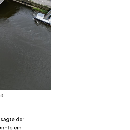
l)
 sagte der
nnte ein