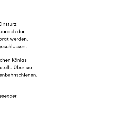
insturz
bereich der
sorgt werden.
geschlossen.
schen Königs
tellt. Über sie
aßenbahnschienen.
esendet.