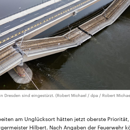
in Dresden sind eingestürzt. (Robert Michael / dpa / Robert Michae
eiten am Unglücksort hätten jetzt oberste Priorität,
germeister Hilbert. Nach Angaben der Feuerwehr kö