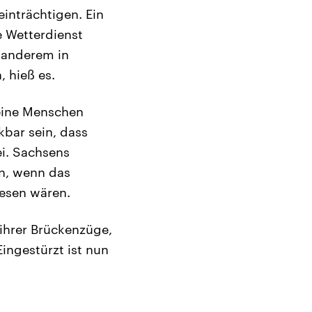
nträchtigen. Ein
e Wetterdienst
r anderem in
 hieß es.
keine Menschen
kbar sein, dass
i. Sachsens
en, wenn das
esen wären.
ihrer Brückenzüge,
Eingestürzt ist nun