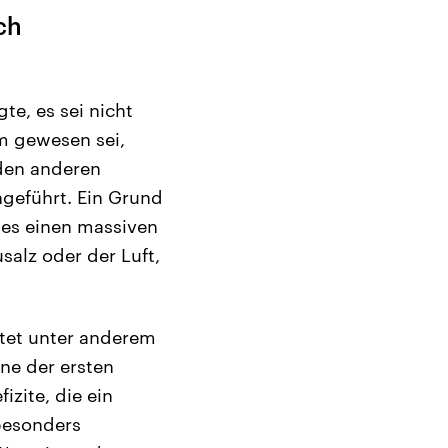
ch
te, es sei nicht
m gewesen sei,
iden anderen
hgeführt. Ein Grund
 es einen massiven
salz oder der Luft,
tet unter anderem
ine der ersten
zite, die ein
besonders