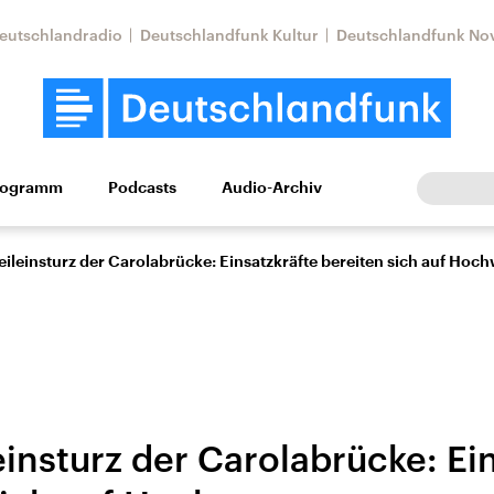
eutschlandradio
Deutschlandfunk Kultur
Deutschlandfunk No
rogramm
Podcasts
Audio-Archiv
Wirtschaft
Wissen
Kultur
Europa
Gesellschaf
ileinsturz der Carolabrücke: Einsatzkräfte bereiten sich auf Hoc
insturz der Carolabrücke: Ei
tkonflikt
Iran
Faktenchecks
In unseren Faktenc
lle Lage und
Aktuelle Lage und