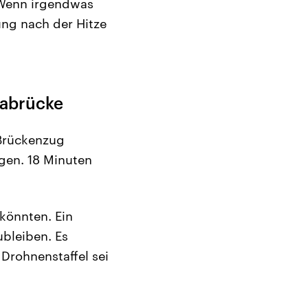
 „Wenn irgendwas
ng nach der Hitze
labrücke
 Brückenzug
gen. 18 Minuten
 könnten. Ein
ubleiben. Es
Drohnenstaffel sei