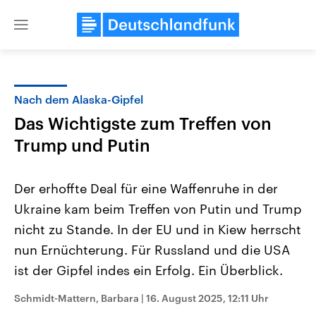
Close
menu
Nach dem Alaska-Gipfel
Themen
Das Wichtigste zum Treffen von
Trump und Putin
Der erhoffte Deal für eine Waffenruhe in der
Ukraine kam beim Treffen von Putin und Trump
nicht zu Stande. In der EU und in Kiew herrscht
Landtagswahl Sachsen-Anhalt
USA
nun Ernüchterung. Für Russland und die USA
2026
Aktuelle Beiträge, Analys
ist der Gipfel indes ein Erfolg. Ein Überblick.
Alle Informationen
Hintergründe
Sachsen-Anhalt wählt am 6.
Wirtschaftlich und militäri
September 2026 einen neuen
gehören die Vereinigten S
Schmidt-Mattern, Barbara
|
16. August 2025, 12:11 Uhr
Landtag. Seit 2021 wird das
den mächtigsten Ländern 
Bundesland von einer Koalition aus
mit großem Einfluss auf d