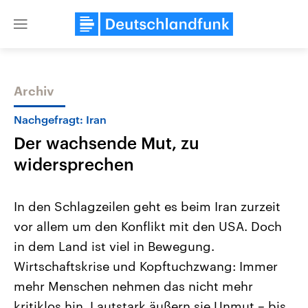
Close
menu
Archiv
Themen
Nachgefragt: Iran
Der wachsende Mut, zu
widersprechen
In den Schlagzeilen geht es beim Iran zurzeit
vor allem um den Konflikt mit den USA. Doch
Landtagswahl Sachsen-Anhalt
USA
in dem Land ist viel in Bewegung.
2026
Aktuelle Beiträge, Analys
Alle Informationen
Hintergründe
Wirtschaftskrise und Kopftuchzwang: Immer
Sachsen-Anhalt wählt am 6.
Wirtschaftlich und militäri
September 2026 einen neuen
gehören die Vereinigten S
mehr Menschen nehmen das nicht mehr
Landtag. Seit 2021 wird das
den mächtigsten Ländern 
kritiklos hin. Lautstark äußern sie Unmut – bis
Bundesland von einer Koalition aus
mit großem Einfluss auf d