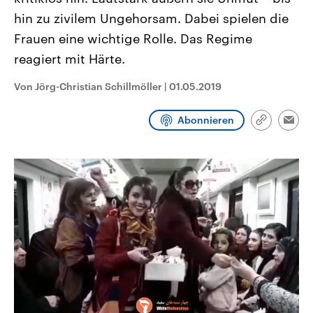
CDU, SPD und FDP regiert.-
aktuelle Weltgeschehen.
hin zu zivilem Ungehorsam. Dabei spielen die
Umfragen, Prognosen,
Wahlprogramme, aktuelle Berichte
Frauen eine wichtige Rolle. Das Regime
Sendungen
Programm
Podcasts
und Hintergründe zu den Parteien
und Kandidaten der anstehenden
reagiert mit Härte.
Wahl.
Audio-Archiv
Von Jörg-Christian Schillmöller
|
01.05.2019
Abonnieren
Link
Emai
kopieren/te