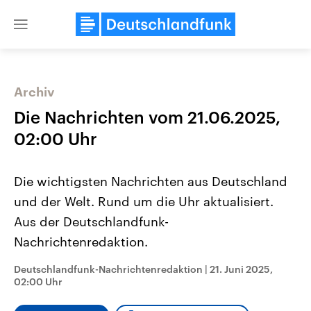
Close
menu
Archiv
Themen
Die Nachrichten vom 21.06.2025,
02:00 Uhr
Die wichtigsten Nachrichten aus Deutschland
und der Welt. Rund um die Uhr aktualisiert.
Aus der Deutschlandfunk-
Nachrichtenredaktion.
Landtagswahl Sachsen-Anhalt
USA
2026
Aktuelle Beiträge, Analys
Alle Informationen
Hintergründe
Deutschlandfunk-Nachrichtenredaktion
|
21. Juni 2025,
Sachsen-Anhalt wählt am 6.
Wirtschaftlich und militäri
02:00 Uhr
September 2026 einen neuen
gehören die Vereinigten S
Landtag. Seit 2021 wird das
den mächtigsten Ländern 
Bundesland von einer Koalition aus
mit großem Einfluss auf d