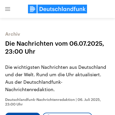
Close
menu
Archiv
Themen
Die Nachrichten vom 06.07.2025,
23:00 Uhr
Die wichtigsten Nachrichten aus Deutschland
und der Welt. Rund um die Uhr aktualisiert.
Aus der Deutschlandfunk-
Nachrichtenredaktion.
Landtagswahl Sachsen-Anhalt
USA
2026
Aktuelle Beiträge, Analys
Alle Informationen
Hintergründe
Deutschlandfunk-Nachrichtenredaktion
|
06. Juli 2025,
Sachsen-Anhalt wählt am 6.
Wirtschaftlich und militäri
23:00 Uhr
September 2026 einen neuen
gehören die Vereinigten S
Landtag. Seit 2021 wird das
den mächtigsten Ländern 
Bundesland von einer Koalition aus
mit großem Einfluss auf d