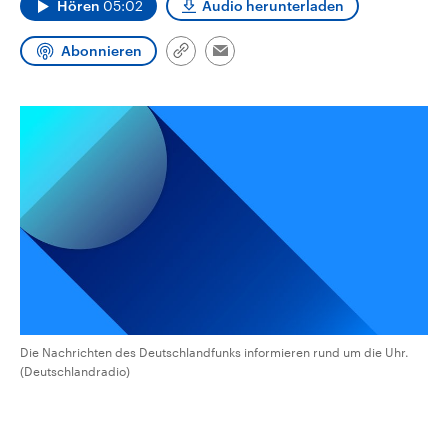
Hören
05:02
Audio herunterladen
CDU, SPD und FDP regiert.-
aktuelle Weltgeschehen.
Umfragen, Prognosen,
Wahlprogramme, aktuelle Berichte
Abonnieren
Link
Sendungen
Programm
Podcasts
und Hintergründe zu den Parteien
Email
kopieren/teilen
und Kandidaten der anstehenden
Wahl.
Audio-Archiv
Die Nachrichten des Deutschlandfunks informieren rund um die Uhr.
(Deutschlandradio)