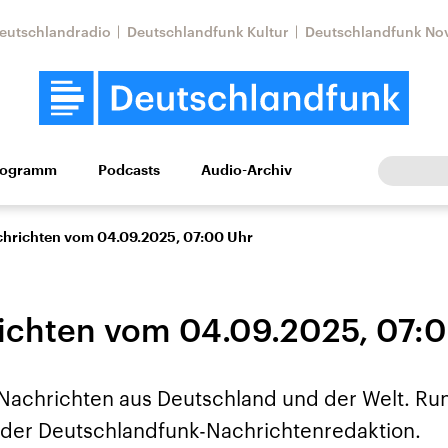
eutschlandradio
Deutschlandfunk Kultur
Deutschlandfunk No
rogramm
Podcasts
Audio-Archiv
Wirtschaft
Wissen
Kultur
Europa
Gesellschaf
chrichten vom 04.09.2025, 07:00 Uhr
ichten vom 04.09.2025, 07:
 Nachrichten aus Deutschland und der Welt. Ru
Nahostkonflikt
Iran
us der Deutschlandfunk-Nachrichtenredaktion.
le Beiträge,
Aktuelle Lage und
Aktuelle Lage und