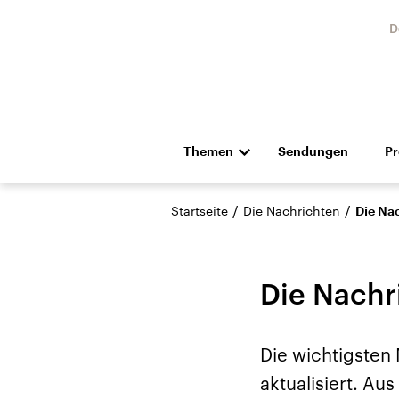
D
Themen
Sendungen
P
Die Nachrichten
Politik
/
/
Startseite
Die Nachrichten
Die Na
Hörspiel und Feature
Musik
Die Nachr
Die wichtigsten
Landtagswahl Sachsen-
USA
aktualisiert. A
Anhalt 2026
Aktuel