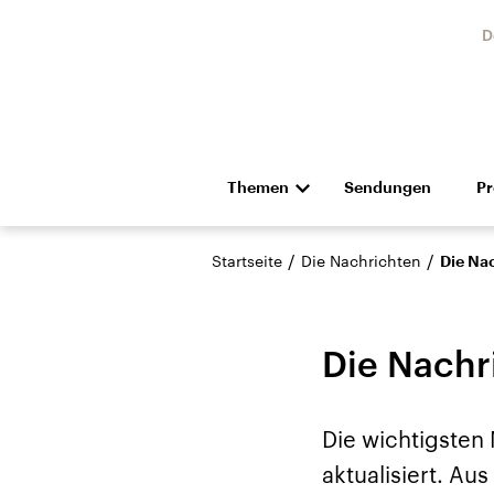
D
Themen
Sendungen
P
Die Nachrichten
Politik
/
/
Startseite
Die Nachrichten
Die Na
Hörspiel und Feature
Musik
Die Nachr
Die wichtigsten
Landtagswahl Sachsen-
USA
aktualisiert. A
Anhalt 2026
Aktuel