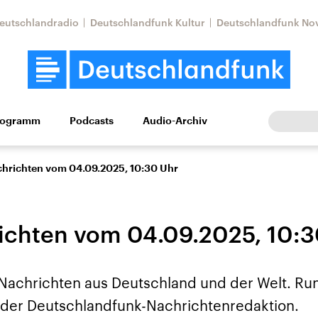
eutschlandradio
Deutschlandfunk Kultur
Deutschlandfunk No
rogramm
Podcasts
Audio-Archiv
Wirtschaft
Wissen
Kultur
Europa
Gesellschaf
chrichten vom 04.09.2025, 10:30 Uhr
ichten vom 04.09.2025, 10:3
 Nachrichten aus Deutschland und der Welt. Ru
Nahostkonflikt
Iran
us der Deutschlandfunk-Nachrichtenredaktion.
le Beiträge,
Aktuelle Lage und
Aktuelle Lage und