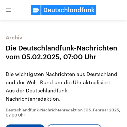
Close
menu
Archiv
Themen
Die Deutschlandfunk-Nachrichten
vom 05.02.2025, 07:00 Uhr
Die wichtigsten Nachrichten aus Deutschland
und der Welt. Rund um die Uhr aktualisiert.
Aus der Deutschlandfunk-
Nachrichtenredaktion.
Landtagswahl Sachsen-Anhalt
USA
2026
Aktuelle Beiträge, Analys
Alle Informationen
Hintergründe
Deutschlandfunk-Nachrichtenredaktion
|
05. Februar 2025,
Sachsen-Anhalt wählt am 6.
Wirtschaftlich und militäri
07:00 Uhr
September 2026 einen neuen
gehören die Vereinigten S
Landtag. Seit 2021 wird das
den mächtigsten Ländern 
Bundesland von einer Koalition aus
mit großem Einfluss auf d