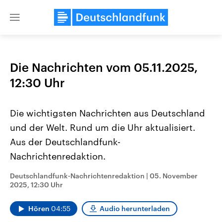
Close
menu
Die Nachrichten vom 05.11.2025,
Themen
12:30 Uhr
Die wichtigsten Nachrichten aus Deutschland
und der Welt. Rund um die Uhr aktualisiert.
Aus der Deutschlandfunk-
Nachrichtenredaktion.
Landtagswahl Sachsen-Anhalt
USA
Deutschlandfunk-Nachrichtenredaktion
|
05. November
2026
Aktuelle Beiträge, Analys
2025, 12:30 Uhr
Alle Informationen
Hintergründe
Sachsen-Anhalt wählt am 6.
Wirtschaftlich und militäri
September 2026 einen neuen
gehören die Vereinigten S
Hören
04:55
Audio herunterladen
Landtag. Seit 2021 wird das
den mächtigsten Ländern 
Bundesland von einer Koalition aus
mit großem Einfluss auf d