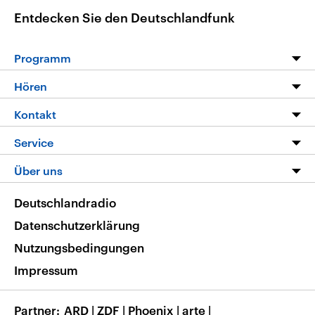
Entdecken Sie den Deutschlandfunk
Programm
Programm
Hören
Alle Sendungen
Livestream
Kontakt
Die Nachrichten
Audios
Hörerservice
Service
Nachrichtenleicht
Podcasts
Social Media
FAQ
Über uns
Neue Beiträge auf dlf.de
Deutschlandfunk App
Newsletter
Deutschlandradio
Themen-Schwerpunkte
Nachrichten App
Deutschlandradio
Veranstaltungen
Presse
Frequenzen
Datenschutzerklärung
Musikliste
Ausbildung und Karriere
Nutzungsbedingungen
RSS
Transparenz
Impressum
Korrekturen
Barrierefreiheit
Partner
ARD
|
ZDF
|
Phoenix
|
arte
|