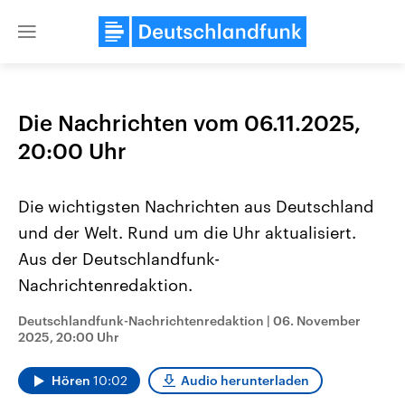
Close
menu
Die Nachrichten vom 06.11.2025,
Themen
20:00 Uhr
Die wichtigsten Nachrichten aus Deutschland
und der Welt. Rund um die Uhr aktualisiert.
Aus der Deutschlandfunk-
Nachrichtenredaktion.
Landtagswahl Sachsen-Anhalt
USA
Deutschlandfunk-Nachrichtenredaktion
|
06. November
2026
Aktuelle Beiträge, Analys
2025, 20:00 Uhr
Alle Informationen
Hintergründe
Sachsen-Anhalt wählt am 6.
Wirtschaftlich und militäri
September 2026 einen neuen
gehören die Vereinigten S
Hören
10:02
Audio herunterladen
Landtag. Seit 2021 wird das
den mächtigsten Ländern 
Bundesland von einer Koalition aus
mit großem Einfluss auf d