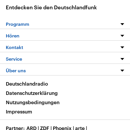
Entdecken Sie den Deutschlandfunk
Programm
Programm
Hören
Alle Sendungen
Livestream
Kontakt
Die Nachrichten
Audios
Hörerservice
Service
Nachrichtenleicht
Podcasts
Social Media
FAQ
Über uns
Neue Beiträge auf dlf.de
Deutschlandfunk App
Newsletter
Deutschlandradio
Themen-Schwerpunkte
Nachrichten App
Deutschlandradio
Veranstaltungen
Presse
Frequenzen
Datenschutzerklärung
Musikliste
Ausbildung und Karriere
Nutzungsbedingungen
RSS
Transparenz
Impressum
Korrekturen
Barrierefreiheit
Partner
ARD
|
ZDF
|
Phoenix
|
arte
|