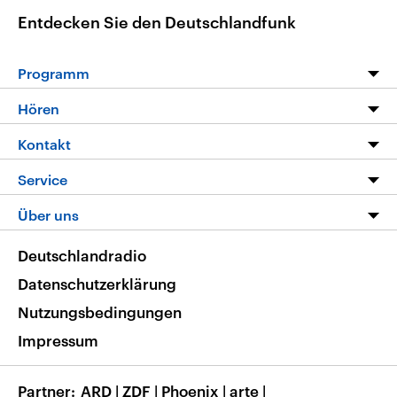
Entdecken Sie den Deutschlandfunk
Programm
Programm
Hören
Alle Sendungen
Livestream
Kontakt
Die Nachrichten
Audios
Hörerservice
Service
Nachrichtenleicht
Podcasts
Social Media
FAQ
Über uns
Neue Beiträge auf dlf.de
Deutschlandfunk App
Newsletter
Deutschlandradio
Themen-Schwerpunkte
Nachrichten App
Deutschlandradio
Veranstaltungen
Presse
Frequenzen
Datenschutzerklärung
Musikliste
Ausbildung und Karriere
Nutzungsbedingungen
RSS
Transparenz
Impressum
Korrekturen
Barrierefreiheit
Partner
ARD
|
ZDF
|
Phoenix
|
arte
|