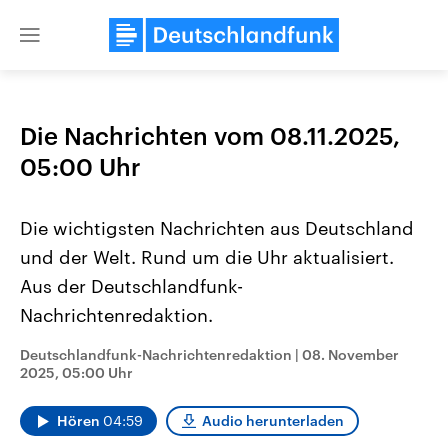
Close
menu
Die Nachrichten vom 08.11.2025,
Themen
05:00 Uhr
Die wichtigsten Nachrichten aus Deutschland
und der Welt. Rund um die Uhr aktualisiert.
Aus der Deutschlandfunk-
Nachrichtenredaktion.
Landtagswahl Sachsen-Anhalt
USA
Deutschlandfunk-Nachrichtenredaktion
|
08. November
2026
Aktuelle Beiträge, Analys
2025, 05:00 Uhr
Alle Informationen
Hintergründe
Sachsen-Anhalt wählt am 6.
Wirtschaftlich und militäri
September 2026 einen neuen
gehören die Vereinigten S
Hören
04:59
Audio herunterladen
Landtag. Seit 2021 wird das
den mächtigsten Ländern 
Bundesland von einer Koalition aus
mit großem Einfluss auf d