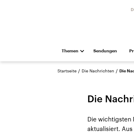
D
Themen
Sendungen
P
Die Nachrichten
Politik
/
/
Startseite
Die Nachrichten
Die Na
Hörspiel und Feature
Musik
Die Nachr
Die wichtigsten
Landtagswahl Sachsen-
USA
aktualisiert. A
Anhalt 2026
Aktuel