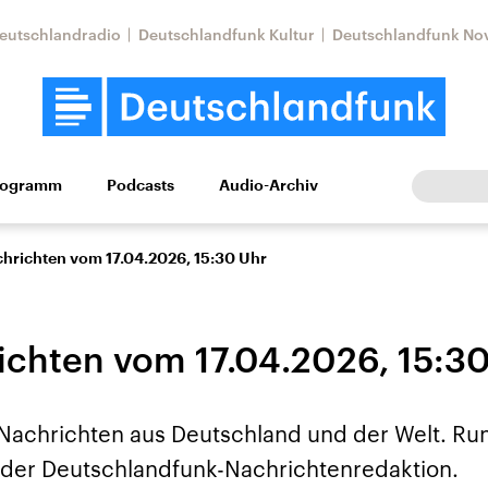
eutschlandradio
Deutschlandfunk Kultur
Deutschlandfunk No
rogramm
Podcasts
Audio-Archiv
Wirtschaft
Wissen
Kultur
Europa
Gesellschaf
chrichten vom 17.04.2026, 15:30 Uhr
ichten vom 17.04.2026, 15:3
 Nachrichten aus Deutschland und der Welt. Ru
Nahostkonflikt
Iran
us der Deutschlandfunk-Nachrichtenredaktion.
le Beiträge,
Aktuelle Lage und
Aktuelle Lage und