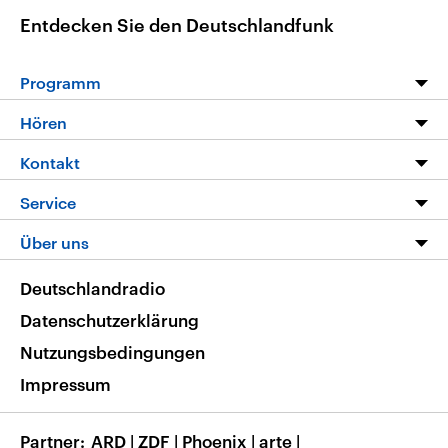
Entdecken Sie den Deutschlandfunk
Programm
Programm
Hören
Alle Sendungen
Livestream
Kontakt
Die Nachrichten
Audios
Hörerservice
Service
Nachrichtenleicht
Podcasts
Social Media
FAQ
Über uns
Neue Beiträge auf dlf.de
Deutschlandfunk App
Newsletter
Deutschlandradio
Themen-Schwerpunkte
Nachrichten App
Deutschlandradio
Veranstaltungen
Presse
Frequenzen
Datenschutzerklärung
Musikliste
Ausbildung und Karriere
Nutzungsbedingungen
RSS
Transparenz
Impressum
Korrekturen
Barrierefreiheit
Partner
ARD
|
ZDF
|
Phoenix
|
arte
|