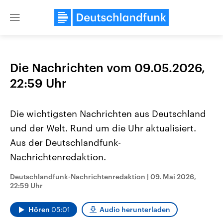
Close
menu
Die Nachrichten vom 09.05.2026,
Themen
22:59 Uhr
Die wichtigsten Nachrichten aus Deutschland
und der Welt. Rund um die Uhr aktualisiert.
Aus der Deutschlandfunk-
Nachrichtenredaktion.
Landtagswahl Sachsen-Anhalt
USA
Deutschlandfunk-Nachrichtenredaktion
|
09. Mai 2026,
2026
Aktuelle Beiträge, Analys
22:59 Uhr
Alle Informationen
Hintergründe
Sachsen-Anhalt wählt am 6.
Wirtschaftlich und militäri
September 2026 einen neuen
gehören die Vereinigten S
Hören
05:01
Audio herunterladen
Landtag. Seit 2021 wird das
den mächtigsten Ländern 
Bundesland von einer Koalition aus
mit großem Einfluss auf d