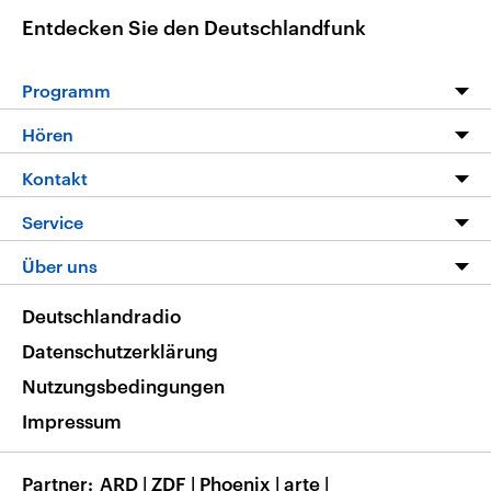
Entdecken Sie den Deutschlandfunk
Programm
Programm
Hören
Alle Sendungen
Livestream
Kontakt
Die Nachrichten
Audios
Hörerservice
Service
Nachrichtenleicht
Podcasts
Social Media
FAQ
Über uns
Neue Beiträge auf dlf.de
Deutschlandfunk App
Newsletter
Deutschlandradio
Themen-Schwerpunkte
Nachrichten App
Deutschlandradio
Veranstaltungen
Presse
Frequenzen
Datenschutzerklärung
Musikliste
Ausbildung und Karriere
Nutzungsbedingungen
RSS
Transparenz
Impressum
Korrekturen
Barrierefreiheit
Partner
ARD
|
ZDF
|
Phoenix
|
arte
|