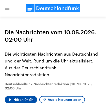
Close
menu
Die Nachrichten vom 10.05.2026,
Themen
02:00 Uhr
Die wichtigsten Nachrichten aus Deutschland
und der Welt. Rund um die Uhr aktualisiert.
Aus der Deutschlandfunk-
Nachrichtenredaktion.
Landtagswahl Sachsen-Anhalt
USA
Deutschlandfunk-Nachrichtenredaktion
|
10. Mai 2026,
2026
Aktuelle Beiträge, Analys
02:00 Uhr
Alle Informationen
Hintergründe
Sachsen-Anhalt wählt am 6.
Wirtschaftlich und militäri
September 2026 einen neuen
gehören die Vereinigten S
Hören
04:54
Audio herunterladen
Landtag. Seit 2021 wird das
den mächtigsten Ländern 
Bundesland von einer Koalition aus
mit großem Einfluss auf d