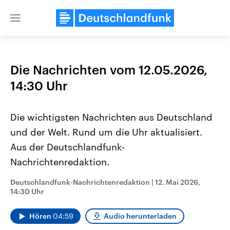
Close
menu
Die Nachrichten vom 12.05.2026,
Themen
14:30 Uhr
Die wichtigsten Nachrichten aus Deutschland
und der Welt. Rund um die Uhr aktualisiert.
Aus der Deutschlandfunk-
Nachrichtenredaktion.
Landtagswahl Sachsen-Anhalt
USA
Deutschlandfunk-Nachrichtenredaktion
|
12. Mai 2026,
2026
Aktuelle Beiträge, Analys
14:30 Uhr
Alle Informationen
Hintergründe
Sachsen-Anhalt wählt am 6.
Wirtschaftlich und militäri
September 2026 einen neuen
gehören die Vereinigten S
Hören
04:59
Audio herunterladen
Landtag. Seit 2021 wird das
den mächtigsten Ländern 
Bundesland von einer Koalition aus
mit großem Einfluss auf d