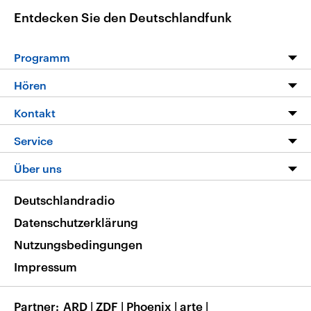
Entdecken Sie den Deutschlandfunk
Programm
Programm
Hören
Alle Sendungen
Livestream
Kontakt
Die Nachrichten
Audios
Hörerservice
Service
Nachrichtenleicht
Podcasts
Social Media
FAQ
Über uns
Neue Beiträge auf dlf.de
Deutschlandfunk App
Newsletter
Deutschlandradio
Themen-Schwerpunkte
Nachrichten App
Deutschlandradio
Veranstaltungen
Presse
Frequenzen
Datenschutzerklärung
Musikliste
Ausbildung und Karriere
Nutzungsbedingungen
RSS
Transparenz
Impressum
Korrekturen
Barrierefreiheit
Partner
ARD
|
ZDF
|
Phoenix
|
arte
|