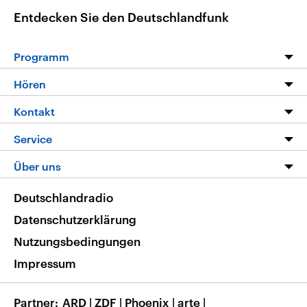
Entdecken Sie den Deutschlandfunk
Programm
Programm
Hören
Alle Sendungen
Livestream
Kontakt
Die Nachrichten
Audios
Hörerservice
Service
Nachrichtenleicht
Podcasts
Social Media
FAQ
Über uns
Neue Beiträge auf dlf.de
Deutschlandfunk App
Newsletter
Deutschlandradio
Themen-Schwerpunkte
Nachrichten App
Deutschlandradio
Veranstaltungen
Presse
Frequenzen
Datenschutzerklärung
Musikliste
Ausbildung und Karriere
Nutzungsbedingungen
RSS
Transparenz
Impressum
Korrekturen
Barrierefreiheit
Partner
ARD
|
ZDF
|
Phoenix
|
arte
|