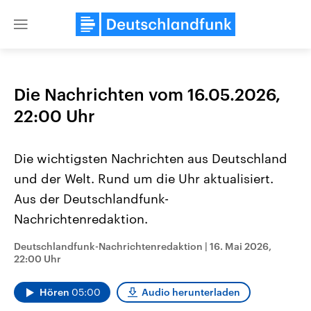
Close
menu
Die Nachrichten vom 16.05.2026,
Themen
22:00 Uhr
Die wichtigsten Nachrichten aus Deutschland
und der Welt. Rund um die Uhr aktualisiert.
Aus der Deutschlandfunk-
Nachrichtenredaktion.
Landtagswahl Sachsen-Anhalt
USA
Deutschlandfunk-Nachrichtenredaktion
|
16. Mai 2026,
2026
Aktuelle Beiträge, Analys
22:00 Uhr
Alle Informationen
Hintergründe
Sachsen-Anhalt wählt am 6.
Wirtschaftlich und militäri
September 2026 einen neuen
gehören die Vereinigten S
Hören
05:00
Audio herunterladen
Landtag. Seit 2021 wird das
den mächtigsten Ländern 
Bundesland von einer Koalition aus
mit großem Einfluss auf d