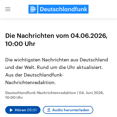
Close
menu
Die Nachrichten vom 04.06.2026,
Themen
10:00 Uhr
Die wichtigsten Nachrichten aus Deutschland
und der Welt. Rund um die Uhr aktualisiert.
Aus der Deutschlandfunk-
Nachrichtenredaktion.
Landtagswahl Sachsen-Anhalt
USA
Deutschlandfunk-Nachrichtenredaktion
|
04. Juni 2026,
2026
Aktuelle Beiträge, Analys
10:00 Uhr
Alle Informationen
Hintergründe
Sachsen-Anhalt wählt am 6.
Wirtschaftlich und militäri
September 2026 einen neuen
gehören die Vereinigten S
Hören
05:01
Audio herunterladen
Landtag. Seit 2021 wird das
den mächtigsten Ländern 
Bundesland von einer Koalition aus
mit großem Einfluss auf d