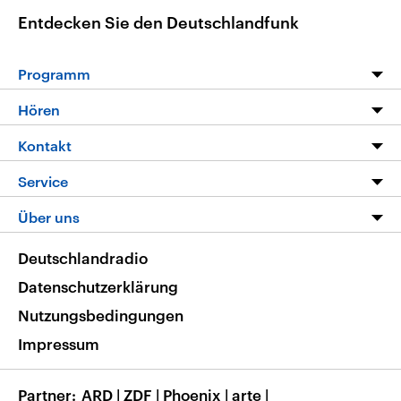
Entdecken Sie den Deutschlandfunk
Programm
Programm
Hören
Alle Sendungen
Livestream
Kontakt
Die Nachrichten
Audios
Hörerservice
Service
Nachrichtenleicht
Podcasts
Social Media
FAQ
Über uns
Neue Beiträge auf dlf.de
Deutschlandfunk App
Newsletter
Deutschlandradio
Themen-Schwerpunkte
Nachrichten App
Deutschlandradio
Veranstaltungen
Presse
Frequenzen
Datenschutzerklärung
Musikliste
Ausbildung und Karriere
Nutzungsbedingungen
RSS
Transparenz
Impressum
Korrekturen
Barrierefreiheit
Partner
ARD
|
ZDF
|
Phoenix
|
arte
|