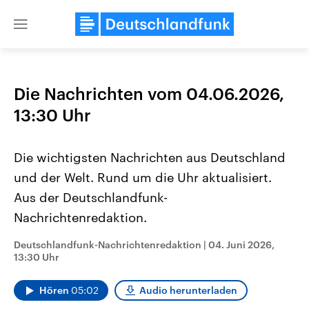
Close
menu
Die Nachrichten vom 04.06.2026,
Themen
13:30 Uhr
Die wichtigsten Nachrichten aus Deutschland
und der Welt. Rund um die Uhr aktualisiert.
Aus der Deutschlandfunk-
Nachrichtenredaktion.
Landtagswahl Sachsen-Anhalt
USA
Deutschlandfunk-Nachrichtenredaktion
|
04. Juni 2026,
2026
Aktuelle Beiträge, Analys
13:30 Uhr
Alle Informationen
Hintergründe
Sachsen-Anhalt wählt am 6.
Wirtschaftlich und militäri
September 2026 einen neuen
gehören die Vereinigten S
Hören
05:02
Audio herunterladen
Landtag. Seit 2021 wird das
den mächtigsten Ländern 
Bundesland von einer Koalition aus
mit großem Einfluss auf d