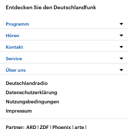
Entdecken Sie den Deutschlandfunk
Programm
Programm
Hören
Alle Sendungen
Livestream
Kontakt
Die Nachrichten
Audios
Hörerservice
Service
Nachrichtenleicht
Podcasts
Social Media
FAQ
Über uns
Neue Beiträge auf dlf.de
Deutschlandfunk App
Newsletter
Deutschlandradio
Themen-Schwerpunkte
Nachrichten App
Deutschlandradio
Veranstaltungen
Presse
Frequenzen
Datenschutzerklärung
Musikliste
Ausbildung und Karriere
Nutzungsbedingungen
RSS
Transparenz
Impressum
Korrekturen
Barrierefreiheit
Partner
ARD
|
ZDF
|
Phoenix
|
arte
|