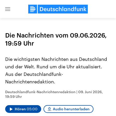
Close
menu
Die Nachrichten vom 09.06.2026,
Themen
19:59 Uhr
Die wichtigsten Nachrichten aus Deutschland
und der Welt. Rund um die Uhr aktualisiert.
Aus der Deutschlandfunk-
Nachrichtenredaktion.
Landtagswahl Sachsen-Anhalt
USA
Deutschlandfunk-Nachrichtenredaktion
|
09. Juni 2026,
2026
Aktuelle Beiträge, Analys
19:59 Uhr
Alle Informationen
Hintergründe
Sachsen-Anhalt wählt am 6.
Wirtschaftlich und militäri
September 2026 einen neuen
gehören die Vereinigten S
Hören
05:00
Audio herunterladen
Landtag. Seit 2021 wird das
den mächtigsten Ländern 
Bundesland von einer Koalition aus
mit großem Einfluss auf d