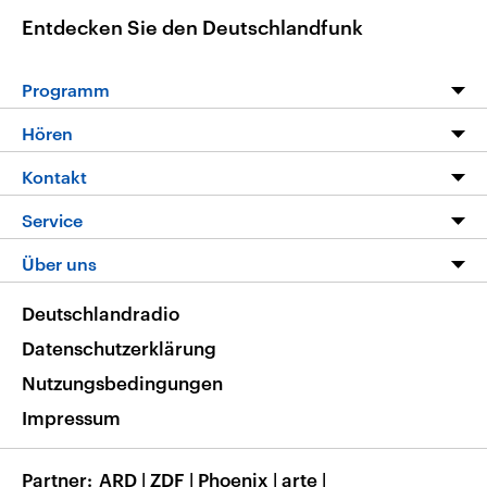
Entdecken Sie den Deutschlandfunk
Programm
Programm
Hören
Alle Sendungen
Livestream
Kontakt
Die Nachrichten
Audios
Hörerservice
Service
Nachrichtenleicht
Podcasts
Social Media
FAQ
Über uns
Neue Beiträge auf dlf.de
Deutschlandfunk App
Newsletter
Deutschlandradio
Themen-Schwerpunkte
Nachrichten App
Deutschlandradio
Veranstaltungen
Presse
Frequenzen
Datenschutzerklärung
Musikliste
Ausbildung und Karriere
Nutzungsbedingungen
RSS
Transparenz
Impressum
Korrekturen
Barrierefreiheit
Partner
ARD
|
ZDF
|
Phoenix
|
arte
|