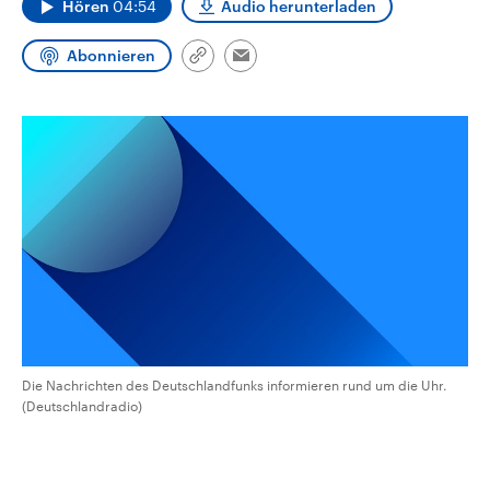
Hören
04:54
Audio herunterladen
CDU, SPD und FDP regiert.-
aktuelle Weltgeschehen.
Umfragen, Prognosen,
Wahlprogramme, aktuelle Berichte
Abonnieren
Link
Sendungen
Programm
Podcasts
und Hintergründe zu den Parteien
Email
kopieren/teilen
und Kandidaten der anstehenden
Wahl.
Audio-Archiv
Die Nachrichten des Deutschlandfunks informieren rund um die Uhr.
(Deutschlandradio)