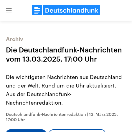
Close
menu
Archiv
Themen
Die Deutschlandfunk-Nachrichten
vom 13.03.2025, 17:00 Uhr
Die wichtigsten Nachrichten aus Deutschland
und der Welt. Rund um die Uhr aktualisiert.
Aus der Deutschlandfunk-
Nachrichtenredaktion.
Landtagswahl Sachsen-Anhalt
USA
2026
Aktuelle Beiträge, Analys
Alle Informationen
Hintergründe
Deutschlandfunk-Nachrichtenredaktion
|
13. März 2025,
Sachsen-Anhalt wählt am 6.
Wirtschaftlich und militäri
17:00 Uhr
September 2026 einen neuen
gehören die Vereinigten S
Landtag. Seit 2021 wird das
den mächtigsten Ländern 
Bundesland von einer Koalition aus
mit großem Einfluss auf d