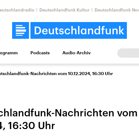
eutschlandradio
Deutschlandfunk Kultur
Deutschlandfunk No
rogramm
Podcasts
Audio-Archiv
Wirtschaft
Wissen
Kultur
Europa
Gesellschaf
utschlandfunk-Nachrichten vom 10.12.2024, 16:30 Uhr
chlandfunk-Nachrichten vom
4, 16:30 Uhr
tkonflikt
Iran
Faktenchecks
In unseren Faktenc
lle Lage und
Aktuelle Lage und