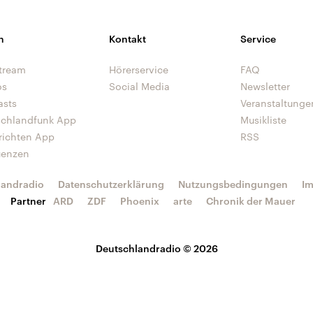
n
Kontakt
Service
tream
Hörerservice
FAQ
os
Social Media
Newsletter
asts
Veranstaltunge
schlandfunk App
Musikliste
richten App
RSS
uenzen
landradio
Datenschutzerklärung
Nutzungsbedingungen
I
Partner
ARD
ZDF
Phoenix
arte
Chronik der Mauer
Deutschlandradio © 2026