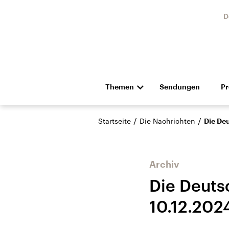
D
Themen
Sendungen
P
Die Nachrichten
Politik
/
/
Startseite
Die Nachrichten
Die De
Hörspiel und Feature
Musik
Archiv
Die Deuts
10.12.202
USA
Nahos
Aktuelle Beiträge,
Aktue