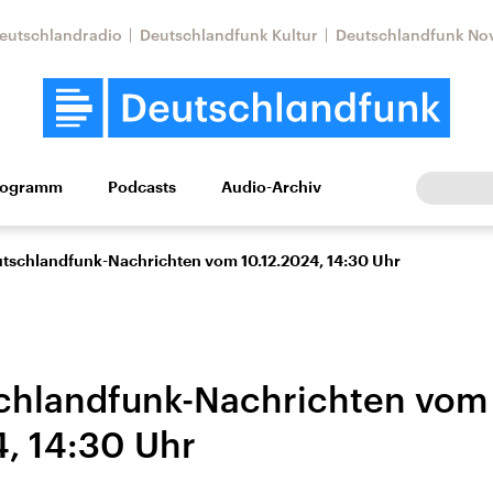
eutschlandradio
Deutschlandfunk Kultur
Deutschlandfunk No
rogramm
Podcasts
Audio-Archiv
Wirtschaft
Wissen
Kultur
Europa
Gesellschaf
utschlandfunk-Nachrichten vom 10.12.2024, 14:30 Uhr
chlandfunk-Nachrichten vom
4, 14:30 Uhr
Nahostkonflikt
Iran
le Beiträge,
Aktuelle Lage und
Aktuelle Lage und