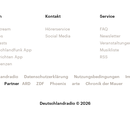
n
Kontakt
Service
tream
Hörerservice
FAQ
os
Social Media
Newsletter
asts
Veranstaltunge
schlandfunk App
Musikliste
richten App
RSS
uenzen
landradio
Datenschutzerklärung
Nutzungsbedingungen
I
Partner
ARD
ZDF
Phoenix
arte
Chronik der Mauer
Deutschlandradio © 2026