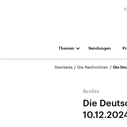
D
Themen
Sendungen
P
Die Nachrichten
Politik
/
/
Startseite
Die Nachrichten
Die De
Hörspiel und Feature
Musik
Archiv
Die Deuts
10.12.202
Landtagswahl Sachsen-
USA
Anhalt 2026
Aktuel