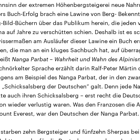
sinn der extremen Höhenbergsteigerei neue Nahr
rs Buch-Erfolg brach eine Lawine von Berg- Bekennt
g-Bild-Büchern über das Publikum herein, die jeden 
auf Jahre zu verschütten schien. Deshalb ist es sc
ssermaßen am Ausläufer dieser Lawine ein Buch ers
en, die man an ein kluges Sachbuch hat, auf überr
heißt
Nanga Parbat – Wahrheit und Wahn des Alpini
schnörkelter Sprache erzählt darin Ralf-Peter Märtin
gens am Beispiel des Nanga Parbat, der in den zwanz
s „Schicksalsberg der Deutschen“ galt. Denn jede Na
tte auch ihren Schicksalsberg – erst recht die Deuts
hon wieder verlustig waren. Was den Franzosen die
ount Everest, war den Deutschen der Nanga Parbat.
 starben zehn Bergsteiger und fünfzehn Sherpas be