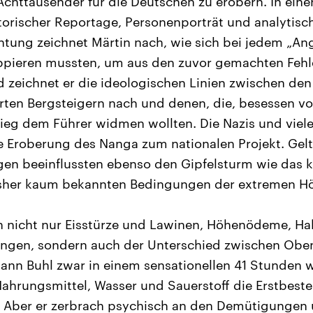
 Achttausender für die Deutschen zu erobern. In ein
orischer Reportage, Personenporträt und analytisc
tung zeichnet Märtin nach, wie sich bei jedem „Ang
ppieren mussten, um aus den zuvor gemachten Fehle
zeichnet er die ideologischen Linien zwischen den 
erten Bergsteigern nach und denen, die, besessen v
ieg dem Führer widmen wollten. Die Nazis und viele
e Eroberung des Nanga zum nationalen Projekt. Gel
rigen beeinflussten ebenso den Gipfelsturm wie das 
isher kaum bekannten Bedingungen der extremen H
 nicht nur Eisstürze und Lawinen, Höhenödeme, Ha
rungen, sondern auch der Unterschied zwischen Obe
ann Buhl zwar in einem sensationellen 41 Stunden
ahrungsmittel, Wasser und Sauerstoff die Erstbest
. Aber er zerbrach psychisch an den Demütigungen 