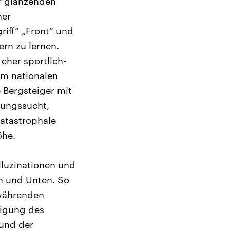
er glänzenden
her
riff“ „Front“ und
rn zu lernen.
eher sportlich-
om nationalen
 Bergsteiger mit
tungssucht,
katastrophale
öhe.
lluzinationen und
n und Unten. So
 währenden
eigung des
und der