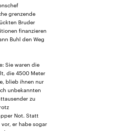
onschef
sche grenzende
lückten Bruder
tionen finanzieren
mann Buhl den Weg
e: Sie waren die
lt, die 4500 Meter
, blieb ihnen nur
lich unbekannten
httausender zu
rotz
pper Not. Statt
 vor, er habe sogar