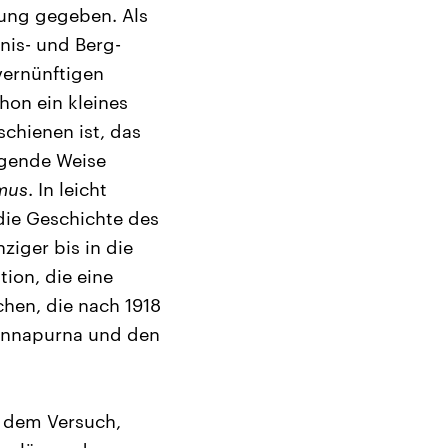
ung gegeben. Als
nis- und Berg-
vernünftigen
hon ein kleines
chienen ist, das
agende Weise
smus
. In leicht
 die Geschichte des
iger bis in die
tion, die eine
chen, die nach 1918
 Annapurna und den
i dem Versuch,