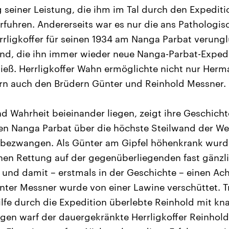
seiner Leistung, die ihm im Tal durch den Expediti
erfuhren. Andererseits war es nur die ans Pathologi
rrligkoffer für seinen 1934 am Nanga Parbat verung
nd, die ihn immer wieder neue Nanga-Parbat-Expedi
ließ. Herrligkoffer Wahn ermöglichte nicht nur Her
rn auch den Brüdern Günter und Reinhold Messner.
 Wahrheit beieinander liegen, zeigt ihre Geschicht
den Nanga Parbat über die höchste Steilwand der We
bezwangen. Als Günter am Gipfel höhenkrank wurde
enen Rettung auf der gegenüberliegenden fast gänz
 und damit – erstmals in der Geschichte – einen Ac
nter Messner wurde von einer Lawine verschüttet. T
lfe durch die Expedition überlebte Reinhold mit kna
igen warf der dauergekränkte Herrligkoffer Reinhold