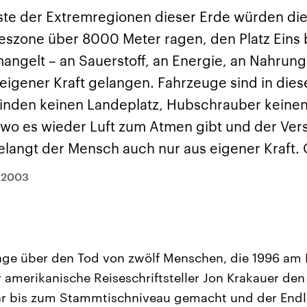
und im TikTok-Kana
rgründe
Hintergründe
erfall der
Der Iran – seit der
„Moment mal“
ste der Extremregionen dieser Erde würden die G
tinensischen
Islamischen Revolution
überprüfen wir viral
organisation
1979 auch Islamische
Behauptungen auf i
szone über 8000 Meter ragen, den Platz Eins b
 im Oktober 2023
Republik Iran – ist ein
Wahrheitsgehalt. W
rael hat in der
von einem
kommt eine Aussag
angelt – an Sauerstoff, an Energie, an Nahrung
n wieder die
Religionsführer autoritär
Was ist falsch, was
 entfacht. Israel
regierter Staat im Nahen
stimmt? Was kann b
eigener Kraft gelangen. Fahrzeuge sind in die
e die Hamas
Osten. Eine Feindschaft
werden – und was is
ren. Diese wird wie
zu Israel und zu den USA
eine Lüge? Kurz.
finden keinen Landeplatz, Hubschrauber keinen
sbollah im Libanon
ist fest in der
Einordnend.
an unterstützt.
Staatsideologie
Transparent.
, wo es wieder Luft zum Atmen gibt und der Ver
verankert.
gelangt der Mensch auch nur aus eigener Kraft. 
.2003
tage über den Tod von zwölf Menschen, die 1996 am
amerikanische Reiseschriftsteller Jon Krakauer den 
r bis zum Stammtischniveau gemacht und der Endl