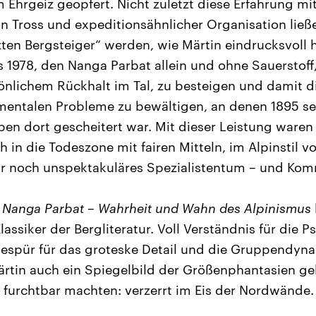
 Ehrgeiz geopfert. Nicht zuletzt diese Erfahrung mi
n Tross und expeditionsähnlicher Organisation ließ
ten Bergsteiger“ werden, wie Märtin eindrucksvoll h
 1978, den Nanga Parbat allein und ohne Sauerstoff,
önlichem Rückhalt im Tal, zu besteigen und damit di
entalen Probleme zu bewältigen, an denen 1895 sei
en dort gescheitert war. Mit dieser Leistung ware
h in die Todeszone mit fairen Mitteln, im Alpinstil v
ur noch unspektakuläres Spezialistentum – und Kom
s
Nanga Parbat – Wahrheit und Wahn des Alpinismus
ssiker der Bergliteratur. Voll Verständnis für die P
Gespür für das groteske Detail und die Gruppendyn
Märtin auch ein Spiegelbild der Größenphantasien ge
 furchtbar machten: verzerrt im Eis der Nordwände.