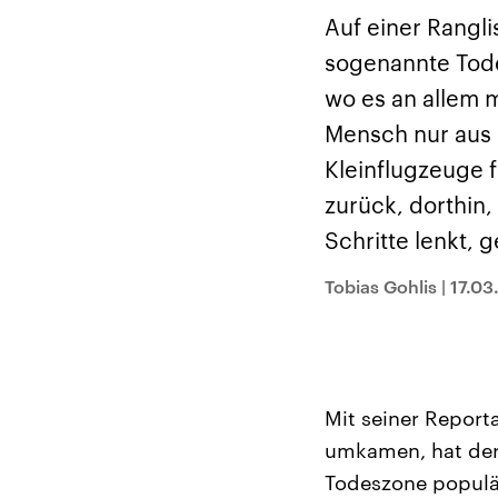
Analysen und
Hinte
Der Üb
Hintergründe
Auf einer Rangli
Wirtschaftlich und
paläs
militärisch gehören die
Terror
sogenannte Tode
Vereinigten Staaten zu
Hamas
den mächtigsten
auf Is
wo es an allem m
Ländern der Erde, mit
Regio
großem Einfluss auf das
Gewalt
Mensch nur aus 
aktuelle Weltgeschehen.
möcht
zerstö
Kleinflugzeuge 
die Hi
vom Ir
zurück, dorthin
Schritte lenkt, 
Tobias Gohlis
|
17.03
Mit seiner Repor
umkamen, hat der 
Todeszone populä