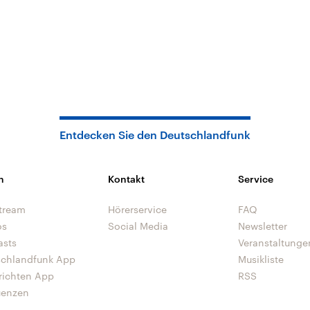
Entdecken Sie den Deutschlandfunk
n
Kontakt
Service
tream
Hörerservice
FAQ
os
Social Media
Newsletter
asts
Veranstaltunge
schlandfunk App
Musikliste
richten App
RSS
uenzen