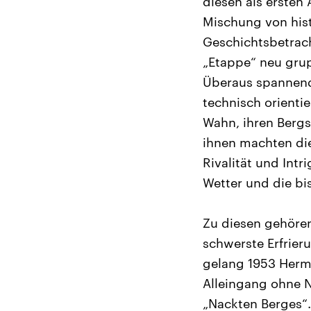
diesen als ersten
Mischung von hist
Geschichtsbetrach
„Etappe“ neu gru
Überaus spannend 
technisch orienti
Wahn, ihren Bergs
ihnen machten di
Rivalität und Int
Wetter und die b
Zu diesen gehören
schwerste Erfrie
gelang 1953 Herm
Alleingang ohne N
„Nackten Berges“