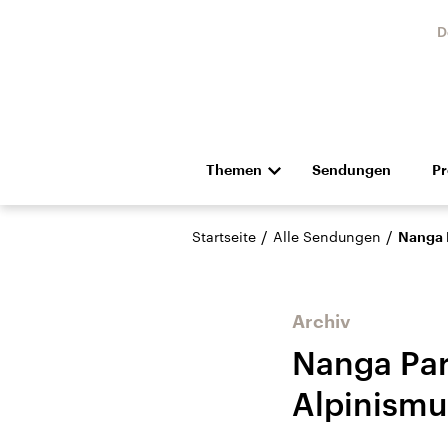
D
Themen
Sendungen
P
Die Nachrichten
Politik
/
/
Startseite
Alle Sendungen
Nanga 
Hörspiel und Feature
Musik
Archiv
Nanga Par
Alpinismu
USA
Nahos
Aktuelle Beiträge,
Aktue