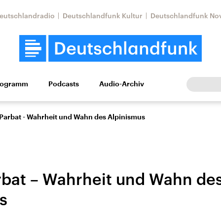
eutschlandradio
Deutschlandfunk Kultur
Deutschlandfunk No
rogramm
Podcasts
Audio-Archiv
Wirtschaft
Wissen
Kultur
Europa
Gesellschaf
Parbat - Wahrheit und Wahn des Alpinismus
bat – Wahrheit und Wahn de
s
tkonflikt
Iran
Faktenchecks
In unseren Faktenc
lle Lage und
Aktuelle Lage und