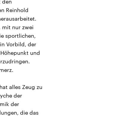
t den
en Reinhold
erausarbeitet.
 mit nur zwei
e sportlichen,
n Vorbild, der
n Höhepunkt und
orzudringen.
merz.
hat alles Zeug zu
syche der
amik der
lungen, die das