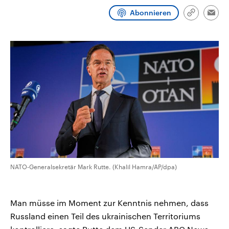
aktuelle Weltgeschehen.
Diese wird wie die Hisboll
Abonnieren
Libanon vom Iran unterstüt
Link
Emai
kopieren/te
Sendungen
Programm
Podcasts
Audio-Archiv
NATO-Generalsekretär Mark Rutte. (Khalil Hamra/AP/dpa)
Man müsse im Moment zur Kenntnis nehmen, dass
Russland einen Teil des ukrainischen Territoriums