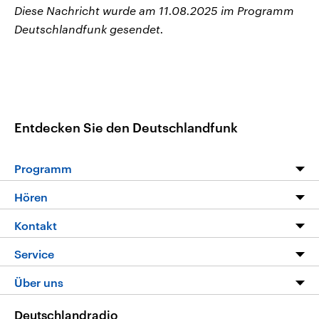
Diese Nachricht wurde am 11.08.2025 im Programm
Deutschlandfunk gesendet.
Entdecken Sie den Deutschlandfunk
Programm
Programm
Hören
Alle Sendungen
Livestream
Kontakt
Die Nachrichten
Audios
Hörerservice
Service
Nachrichtenleicht
Podcasts
Social Media
FAQ
Über uns
Neue Beiträge auf dlf.de
Deutschlandfunk App
Newsletter
Deutschlandradio
Themen-Schwerpunkte
Nachrichten App
Deutschlandradio