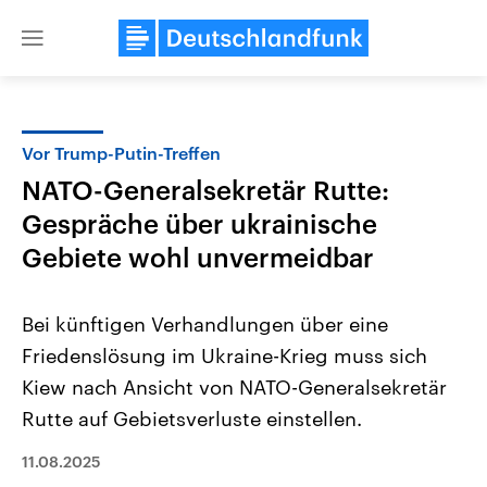
Close
menu
Vor Trump-Putin-Treffen
Themen
NATO-Generalsekretär Rutte:
Gespräche über ukrainische
Gebiete wohl unvermeidbar
Bei künftigen Verhandlungen über eine
Friedenslösung im Ukraine-Krieg muss sich
USA
Nahostkonflikt
Kiew nach Ansicht von NATO-Generalsekretär
Aktuelle Beiträge, Analysen und
Aktuelle Lage und Hinter
Der Überfall der palästine
Hintergründe
Rutte auf Gebietsverluste einstellen.
Wirtschaftlich und militärisch
Terrororganisation Hamas
gehören die Vereinigten Staaten zu
Oktober 2023 auf Israel ha
11.08.2025
den mächtigsten Ländern der Erde,
Region wieder die Gewalt 
mit großem Einfluss auf das
Israel möchte die Hamas z