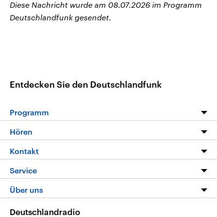
Diese Nachricht wurde am 08.07.2026 im Programm
Deutschlandfunk gesendet.
Entdecken Sie den Deutschlandfunk
Programm
Programm
Hören
Alle Sendungen
Livestream
Kontakt
Die Nachrichten
Audios
Hörerservice
Service
Nachrichtenleicht
Podcasts
Social Media
FAQ
Über uns
Neue Beiträge auf dlf.de
Deutschlandfunk App
Newsletter
Deutschlandradio
Themen-Schwerpunkte
Nachrichten App
Deutschlandradio