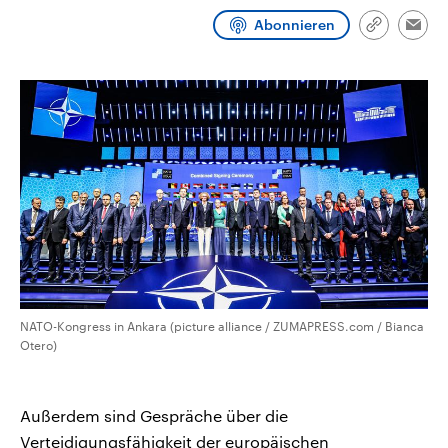
aktuelle Weltgeschehen.
Diese wird wie die Hisboll
Abonnieren
Libanon vom Iran unterstüt
Link
Emai
kopieren/te
Sendungen
Programm
Podcasts
Audio-Archiv
NATO-Kongress in Ankara (picture alliance / ZUMAPRESS.com / Bianca
Otero)
Außerdem sind Gespräche über die
Verteidigungsfähigkeit der europäischen