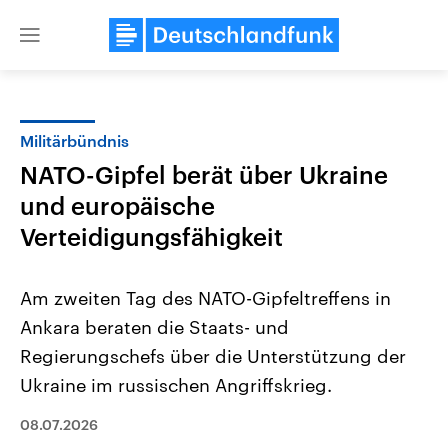
Close
menu
Militärbündnis
Themen
NATO-Gipfel berät über Ukraine
und europäische
Verteidigungsfähigkeit
Am zweiten Tag des NATO-Gipfeltreffens in
Ankara beraten die Staats- und
USA
Nahostkonflikt
Regierungschefs über die Unterstützung der
Aktuelle Beiträge, Analysen und
Aktuelle Lage und Hinter
Der Überfall der palästine
Hintergründe
Ukraine im russischen Angriffskrieg.
Wirtschaftlich und militärisch
Terrororganisation Hamas
gehören die Vereinigten Staaten zu
Oktober 2023 auf Israel ha
08.07.2026
den mächtigsten Ländern der Erde,
Region wieder die Gewalt 
mit großem Einfluss auf das
Israel möchte die Hamas z