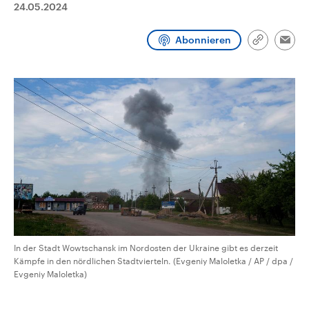
24.05.2024
CDU, SPD und FDP regiert.-
aktuelle Weltgeschehen.
Umfragen, Prognosen,
Wahlprogramme, aktuelle Berichte
Abonnieren
Sendungen
Programm
Podcasts
und Hintergründe zu den Parteien
Link
Emai
und Kandidaten der anstehenden
kopieren/te
Wahl.
Audio-Archiv
In der Stadt Wowtschansk im Nordosten der Ukraine gibt es derzeit
Kämpfe in den nördlichen Stadtvierteln. (Evgeniy Maloletka / AP / dpa /
Evgeniy Maloletka)