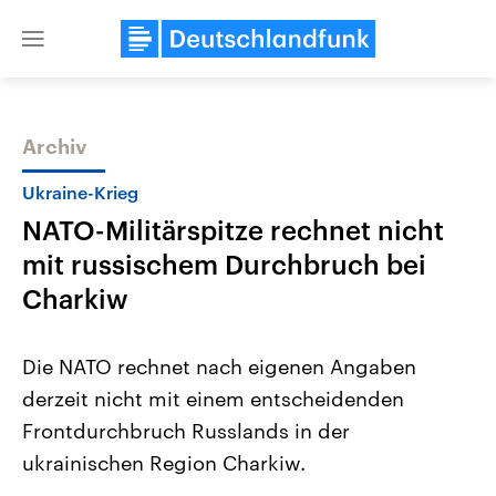
Close
menu
Archiv
Themen
Ukraine-Krieg
NATO-Militärspitze rechnet nicht
mit russischem Durchbruch bei
Charkiw
Die NATO rechnet nach eigenen Angaben
Landtagswahl Sachsen-Anhalt
USA
derzeit nicht mit einem entscheidenden
2026
Aktuelle Beiträge, Analys
Alle Informationen
Hintergründe
Frontdurchbruch Russlands in der
Sachsen-Anhalt wählt am 6.
Wirtschaftlich und militäri
September 2026 einen neuen
gehören die Vereinigten S
ukrainischen Region Charkiw.
Landtag. Seit 2021 wird das
den mächtigsten Ländern 
Bundesland von einer Koalition aus
mit großem Einfluss auf d