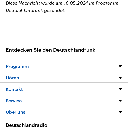
Diese Nachricht wurde am 16.05.2024 im Programm
Deutschlandfunk gesendet.
Entdecken Sie den Deutschlandfunk
Programm
Programm
Hören
Alle Sendungen
Livestream
Kontakt
Die Nachrichten
Audios
Hörerservice
Service
Nachrichtenleicht
Podcasts
Social Media
FAQ
Über uns
Neue Beiträge auf dlf.de
Deutschlandfunk App
Newsletter
Deutschlandradio
Themen-Schwerpunkte
Nachrichten App
Deutschlandradio