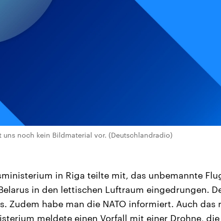
t uns noch kein Bildmaterial vor. (Deutschlandradio)
ministerium in Riga teilte mit, das unbemannte Flu
elarus in den lettischen Luftraum eingedrungen. De
 es. Zudem habe man die NATO informiert. Auch das
sterium meldete einen Vorfall mit einer Drohne, die