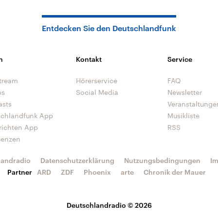
Entdecken Sie den Deutschlandfunk
n
Kontakt
Service
tream
Hörerservice
FAQ
os
Social Media
Newsletter
asts
Veranstaltunge
schlandfunk App
Musikliste
richten App
RSS
uenzen
landradio
Datenschutzerklärung
Nutzungsbedingungen
I
Partner
ARD
ZDF
Phoenix
arte
Chronik der Mauer
Deutschlandradio © 2026