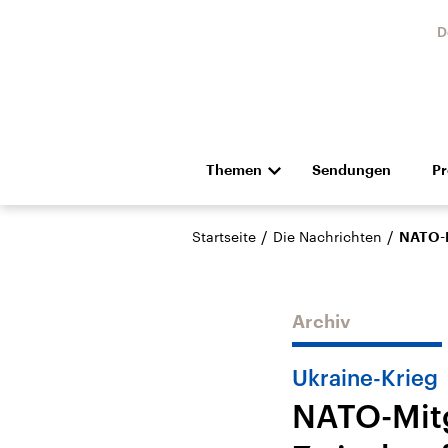
D
Themen
Sendungen
P
Die Nachrichten
Politik
/
/
Startseite
Die Nachrichten
NATO-M
Hörspiel und Feature
Musik
Archiv
Ukraine-Krieg
NATO-Mitg
Landtagswahl Sachsen-
USA
Anhalt 2026
Aktuel