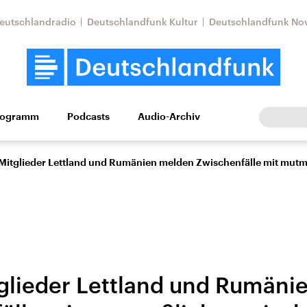
eutschlandradio
Deutschlandfunk Kultur
Deutschlandfunk No
rogramm
Podcasts
Audio-Archiv
Wirtschaft
Wissen
Kultur
Europa
Gesellschaf
itglieder Lettland und Rumänien melden Zwischenfälle mit mutm
lieder Lettland und Rumäni
Nahostkonflikt
Iran
le Beiträge,
Aktuelle Lage und
Aktuelle Lage und