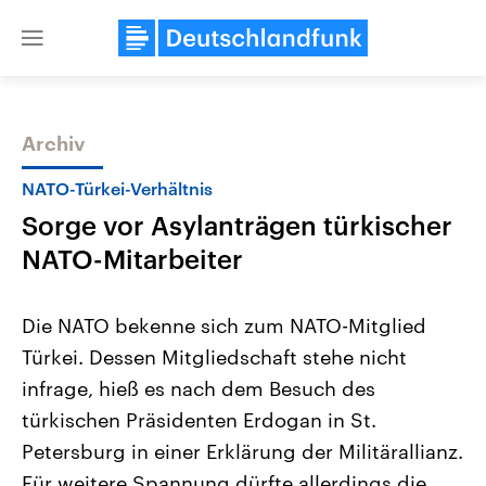
Close
menu
Archiv
Themen
NATO-Türkei-Verhältnis
Sorge vor Asylanträgen türkischer
NATO-Mitarbeiter
Die NATO bekenne sich zum NATO-Mitglied
Türkei. Dessen Mitgliedschaft stehe nicht
Landtagswahl Sachsen-Anhalt
USA
infrage, hieß es nach dem Besuch des
2026
Aktuelle Beiträge, Analys
Alle Informationen
Hintergründe
türkischen Präsidenten Erdogan in St.
Sachsen-Anhalt wählt am 6.
Wirtschaftlich und militäri
September 2026 einen neuen
gehören die Vereinigten S
Petersburg in einer Erklärung der Militärallianz.
Landtag. Seit 2021 wird das
den mächtigsten Ländern 
Für weitere Spannung dürfte allerdings die
Bundesland von einer Koalition aus
mit großem Einfluss auf d