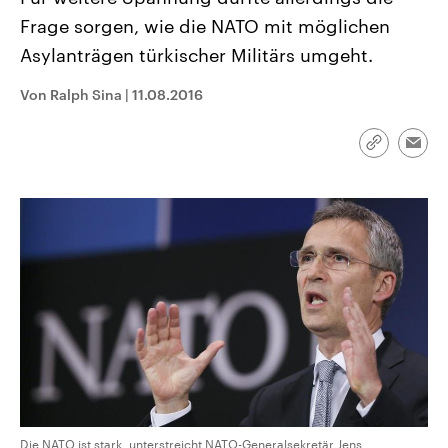
CDU, SPD und FDP regiert.-
aktuelle Weltgeschehen.
Frage sorgen, wie die NATO mit möglichen
Umfragen, Prognosen,
Wahlprogramme, aktuelle Berichte
Asylanträgen türkischer Militärs umgeht.
Sendungen
Programm
Podcasts
und Hintergründe zu den Parteien
und Kandidaten der anstehenden
Wahl.
Von Ralph Sina
|
11.08.2016
Audio-Archiv
Link
Emai
kopieren/te
Die NATO ist stark, unterstreicht NATO-Generalsekretär Jens